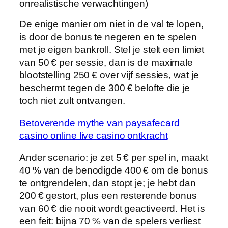
onrealistische verwachtingen)
De enige manier om niet in de val te lopen,
is door de bonus te negeren en te spelen
met je eigen bankroll. Stel je stelt een limiet
van 50 € per sessie, dan is de maximale
blootstelling 250 € over vijf sessies, wat je
beschermt tegen de 300 € belofte die je
toch niet zult ontvangen.
Betoverende mythe van paysafecard
casino online live casino ontkracht
Ander scenario: je zet 5 € per spel in, maakt
40 % van de benodigde 400 € om de bonus
te ontgrendelen, dan stopt je; je hebt dan
200 € gestort, plus een resterende bonus
van 60 € die nooit wordt geactiveerd. Het is
een feit: bijna 70 % van de spelers verliest