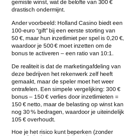
gemiste winst, wat de belofte van 300 €
drastisch ondermijnt.
Ander voorbeeld: Holland Casino biedt een
100‑euro “gift” bij een eerste storting van
50 €, maar hun inzetlimiet per spel is 0,20 €,
waardoor je 500 € moet inzetten om de
bonus te activeren – een ratio van 10:1.
De realiteit is dat de marketingafdeling van
deze bedrijven het rekenwerk zelf heeft
gemaakt, maar de speler moet het weer
ontrafelen. Een simpele vergelijking: 300 €
bonus – 150 € verlies door inzetlimieten =
150 € netto, maar de belasting op winst kan
nog 30 % bedragen, waardoor je uiteindelijk
105 € overhoudt.
Hoe je het risico kunt beperken (zonder