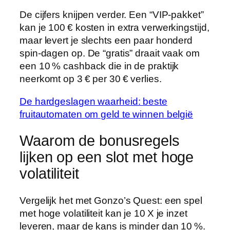
De cijfers knijpen verder. Een “VIP‑pakket”
kan je 100 € kosten in extra verwerkingstijd,
maar levert je slechts een paar honderd
spin‑dagen op. De “gratis” draait vaak om
een 10 % cashback die in de praktijk
neerkomt op 3 € per 30 € verlies.
De hardgeslagen waarheid: beste
fruitautomaten om geld te winnen belgië
Waarom de bonusregels
lijken op een slot met hoge
volatiliteit
Vergelijk het met Gonzo’s Quest: een spel
met hoge volatiliteit kan je 10 X je inzet
leveren, maar de kans is minder dan 10 %.