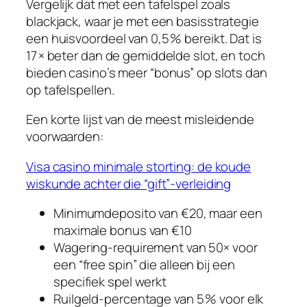
Vergelijk dat met een tafelspel zoals
blackjack, waar je met een basisstrategie
een huisvoordeel van 0,5 % bereikt. Dat is
17 × beter dan de gemiddelde slot, en toch
bieden casino’s meer “bonus” op slots dan
op tafelspellen.
Een korte lijst van de meest misleidende
voorwaarden:
Visa casino minimale storting: de koude
wiskunde achter die “gift”‑verleiding
Minimumdeposito van €20, maar een
maximale bonus van €10
Wagering‑requirement van 50× voor
een “free spin” die alleen bij een
specifiek spel werkt
Ruilgeld‑percentage van 5 % voor elk