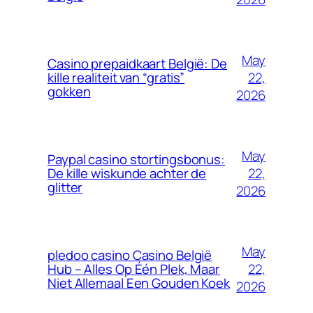
May
Casino prepaidkaart België: De
22,
kille realiteit van “gratis”
gokken
2026
May
Paypal casino stortingsbonus:
22,
De kille wiskunde achter de
glitter
2026
May
pledoo casino Casino België
22,
Hub – Alles Op Één Plek, Maar
Niet Allemaal Een Gouden Koek
2026