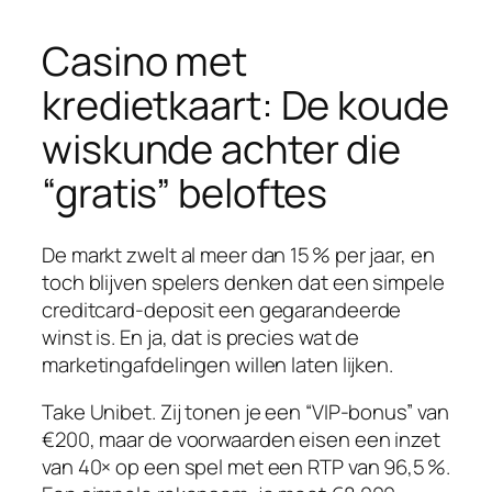
Casino met
kredietkaart: De koude
wiskunde achter die
“gratis” beloftes
De markt zwelt al meer dan 15 % per jaar, en
toch blijven spelers denken dat een simpele
creditcard‑deposit een gegarandeerde
winst is. En ja, dat is precies wat de
marketingafdelingen willen laten lijken.
Take Unibet. Zij tonen je een “VIP‑bonus” van
€200, maar de voorwaarden eisen een inzet
van 40× op een spel met een RTP van 96,5 %.