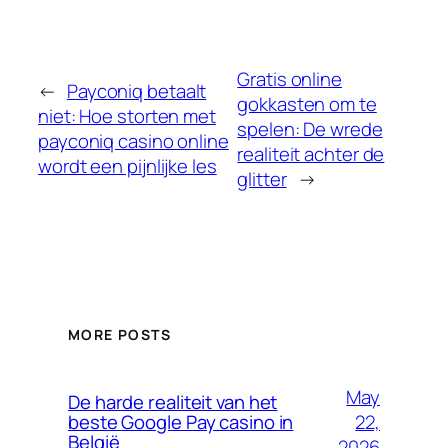
Gratis online
←
Payconiq betaalt
gokkasten om te
niet: Hoe storten met
spelen: De wrede
payconiq casino online
realiteit achter de
wordt een pijnlijke les
glitter
→
MORE POSTS
May
De harde realiteit van het
22,
beste Google Pay casino in
België
2026