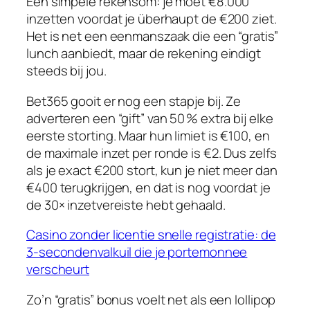
Een simpele rekensom: je moet €8.000
inzetten voordat je überhaupt de €200 ziet.
Het is net een eenmanszaak die een “gratis”
lunch aanbiedt, maar de rekening eindigt
steeds bij jou.
Bet365 gooit er nog een stapje bij. Ze
adverteren een “gift” van 50 % extra bij elke
eerste storting. Maar hun limiet is €100, en
de maximale inzet per ronde is €2. Dus zelfs
als je exact €200 stort, kun je niet meer dan
€400 terugkrijgen, en dat is nog voordat je
de 30× inzetvereiste hebt gehaald.
Casino zonder licentie snelle registratie: de
3‑secondenvalkuil die je portemonnee
verscheurt
Zo’n “gratis” bonus voelt net als een lollipop