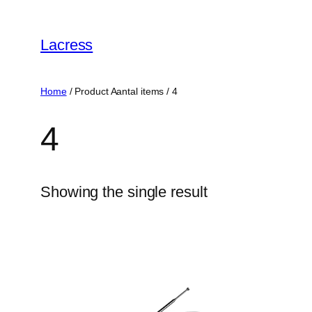
Skip
to
Lacress
content
Home
/ Product Aantal items / ‎4
‎4
Showing the single result