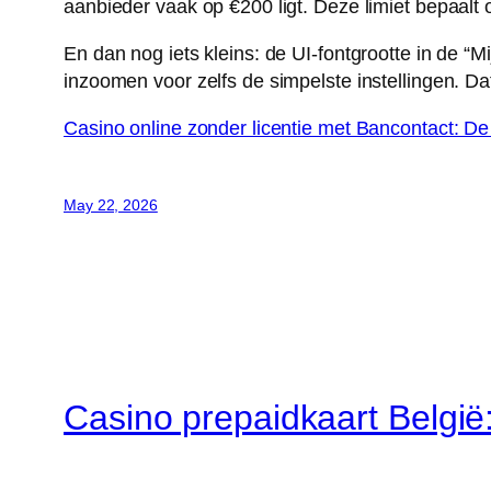
aanbieder vaak op €200 ligt. Deze limiet bepaalt of
En dan nog iets kleins: de UI-fontgrootte in de “M
inzoomen voor zelfs de simpelste instellingen. Dat
Casino online zonder licentie met Bancontact: De k
May 22, 2026
Casino prepaidkaart België: 