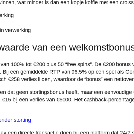
 winnen, wat minder is dan een kopje koffie met een croiss
erking
in verwerking
 waarde van een welkomstbonu
van 100% tot €200 plus 50 “free spins”. De €200 bonus ve
. Bij een gemiddelde RTP van 96,5% op een spel als Gon
sch €258 verlies lijden, waardoor de “bonus” een nettover
zen dat geen stortingsbonus heeft, maar een eenvoudige 
 €15 bij een verlies van €5000. Het cashback‑percentage 
nder storting
y een directe transactie doen bij een platform dat 24/7 