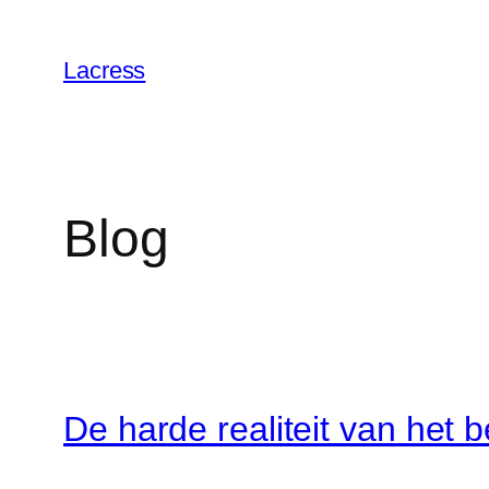
Skip
to
Lacress
content
Blog
De harde realiteit van het 