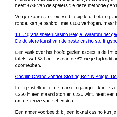
heeft 87% van de spelers die deze methode geb
Vergelijkbare snelheid vind je bij de uitbetaling v
ronde, kan je bankroll met €100 verhogen, maar he
1 uur gratis spelen casino België: Waarom het ge
De duistere kunst van de beste casino stortingsb
Een vaak over het hoofd gezien aspect is de limi
tafels, wat 5× hoger is dan de €2 die je bij tradit
doorhebben.
Cashlib Casino Zonder Storting Bonus België: De
In tegenstelling tot de marketing‑jargon, kun je z
€250 in een maand stort en €220 wint, heeft een 
om de keuze van het casino.
Een ander voorbeeld: bij een lokaal casino kun je 