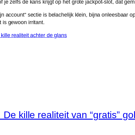
 je zelfs de kans krijgt op het grote jackpot‑slot, dat gem
ijn account” sectie is belachelijk klein, bijna onleesbaa
 is gewoon irritant.
ille realiteit achter de glans
De kille realiteit van “gratis” g