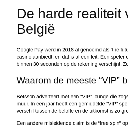
De harde realiteit
België
Google Pay werd in 2018 al genoemd als ‘the futur
casino aanbiedt, en dat is al een feit. Een speler 
binnen 30 seconden op de rekening verschijnt. Z
Waarom de meeste “VIP” bel
Betsson adverteert met een “VIP” lounge die zogen
muur. In een jaar heeft een gemiddelde “VIP” sp
verschil tussen de belofte en de uitkomst is zo g
Een andere misleidende claim is de “free spin” o