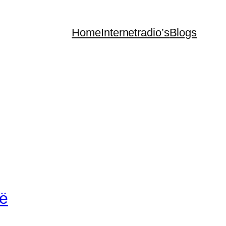
Home
Internetradio’s
Blogs
ië