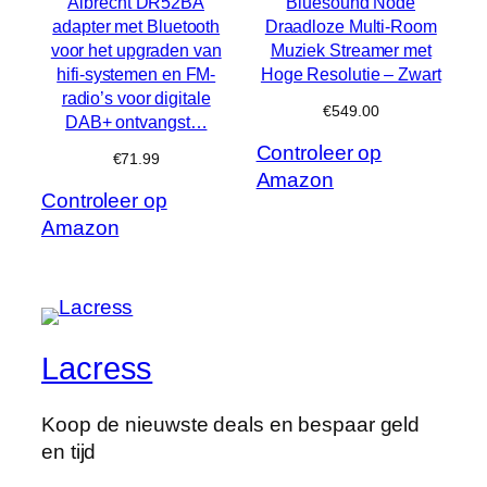
Albrecht DR52BA
Bluesound Node
adapter met Bluetooth
Draadloze Multi-Room
voor het upgraden van
Muziek Streamer met
hifi-systemen en FM-
Hoge Resolutie – Zwart
radio’s voor digitale
€
549.00
DAB+ ontvangst…
Controleer op
€
71.99
Amazon
Controleer op
Amazon
Lacress
Koop de nieuwste deals en bespaar geld
en tijd