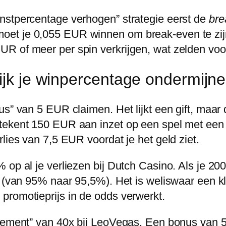
nstpercentage verhogen” strategie eerst de
bre
t je 0,055 EUR winnen om break‑even te zijn. A
R of meer per spin verkrijgen, wat zelden voo
lijk je winpercentage ondermijn
us” van 5 EUR claimen. Het lijkt een gift, maa
etekent 150 EUR aan inzet op een spel met ee
lies van 7,5 EUR voordat je het geld ziet.
op al je verliezen bij Dutch Casino. Als je 200
% (van 95% naar 95,5%). Het is weliswaar een kl
promotieprijs in de odds verwerkt.
irement” van 40x bij LeoVegas. Een bonus van