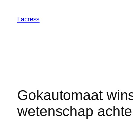
Skip
to
Lacress
content
Gokautomaat winst
wetenschap achter 