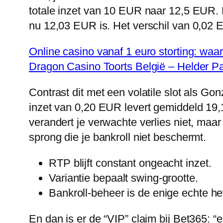
totale inzet van 10 EUR naar 12,5 EUR. De
nu 12,03 EUR is. Het verschil van 0,02 
Online casino vanaf 1 euro storting: waar
Dragon Casino Toorts België – Helder Pad
Contrast dit met een volatile slot als G
inzet van 0,20 EUR levert gemiddeld 19,1
verandert je verwachte verlies niet, maa
sprong die je bankroll niet beschermt.
RTP blijft constant ongeacht inzet.
Variantie bepaalt swing‑grootte.
Bankroll‑beheer is de enige echte h
En dan is er de “VIP” claim bij Bet365: 