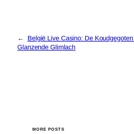
←
België Live Casino: De Koudgegoten R
Glanzende Glimlach
MORE POSTS