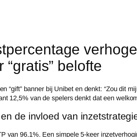
percentage verhogen
“gratis” belofte
 een “gift” banner bij Unibet en denkt: “Zou dit 
, want 12,5% van de spelers denkt dat een welk
en de invloed van inzetstrategi
‑RTP van 96,1%. Een simpele 5‑keer inzetverhog