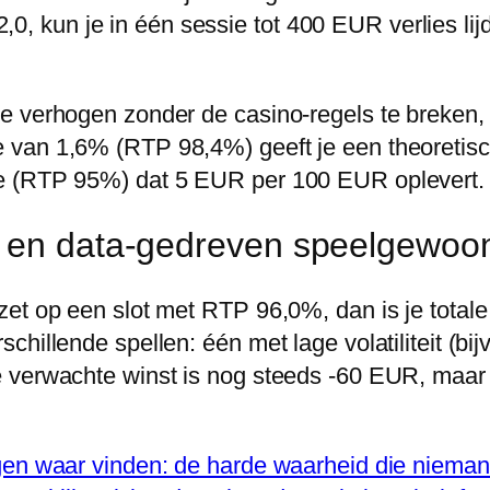
n 2,0, kun je in één sessie tot 400 EUR verlies l
e verhogen zonder de casino‑regels te breken, 
 van 1,6% (RTP 98,4%) geeft je een theoreti
ge (RTP 95%) dat 5 EUR per 100 EUR oplevert.
n en data‑gedreven speelgewoo
et op een slot met RTP 96,0%, dan is je totale
illende spellen: één met lage volatiliteit (bijv.
 verwachte winst is nog steeds -60 EUR, maar 
en waar vinden: de harde waarheid die niemand 