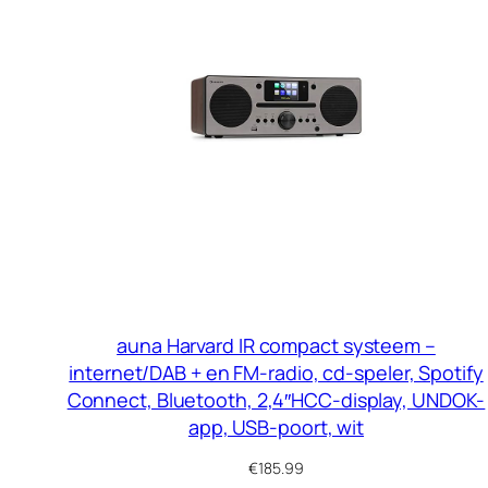
auna Harvard IR compact systeem –
internet/DAB + en FM-radio, cd-speler, Spotify
Connect, Bluetooth, 2,4″HCC-display, UNDOK-
app, USB-poort, wit
€
185.99