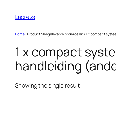
Skip
to
Lacress
content
Home
/ Product Meegeleverde onderdelen / ‎1 x compact systeem
‎1 x compact syst
handleiding (ande
Showing the single result