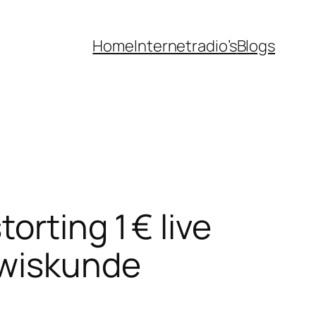
Home
Internetradio’s
Blogs
orting 1 € live
 wiskunde