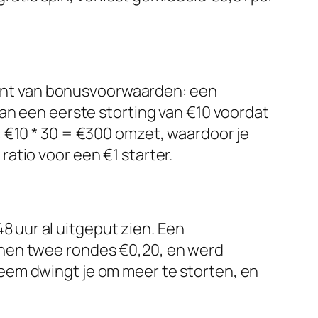
yrint van bonusvoorwaarden: een
an een eerste storting van €10 voordat
 €10 * 30 = €300 omzet, waardoor je
atio voor een €1 starter.
48 uur al uitgeput zien. Een
 binnen twee rondes €0,20, en werd
eem dwingt je om meer te storten, en