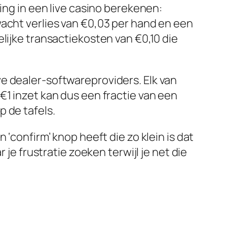
ing in een live casino berekenen:
wacht verlies van €0,03 per hand en een
lijke transactiekosten van €0,10 die
live dealer‑softwareproviders. Elk van
€1 inzet kan dus een fractie van een
 de tafels.
‘confirm’ knop heeft die zo klein is dat
 je frustratie zoeken terwijl je net die