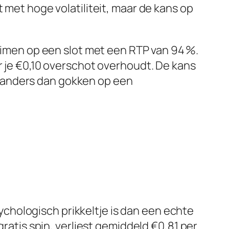
 met hoge volatiliteit, maar de kans op
laimen op een slot met een RTP van 94 %.
r je €0,10 overschot overhoudt. De kans
iet anders dan gokken op een
psychologisch prikkeltje is dan een echte
gratis spin, verliest gemiddeld €0,81 per