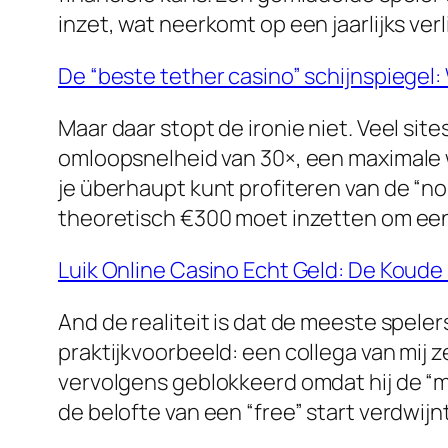
inzet, wat neerkomt op een jaarlijks verli
De “beste tether casino” schijnspiegel:
Maar daar stopt de ironie niet. Veel si
omloopsnelheid van 30×, een maximale wi
je überhaupt kunt profiteren van de “n
theoretisch €300 moet inzetten om een 
Luik Online Casino Echt Geld: De Koud
And de realiteit is dat de meeste spelers
praktijkvoorbeeld: een collega van mij z
vervolgens geblokkeerd omdat hij de “
de belofte van een “free” start verdwijn