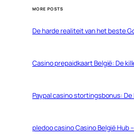
MORE POSTS
De harde realiteit van het beste G
Casino prepaidkaart België: De kille
Paypal casino stortingsbonus: De k
pledoo casino Casino België Hub –