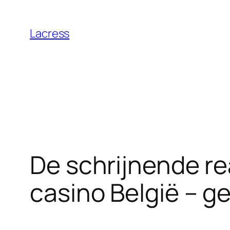
Skip
to
Lacress
content
De schrijnende rea
casino België – 