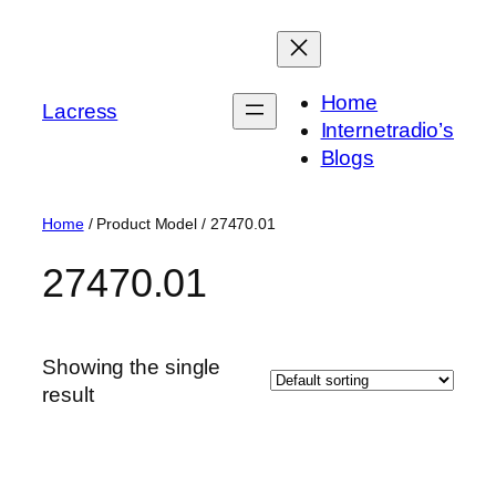
Skip
to
content
Home
Lacress
Internetradio’s
Blogs
Home
/ Product Model / ‎27470.01
‎27470.01
Showing the single
result