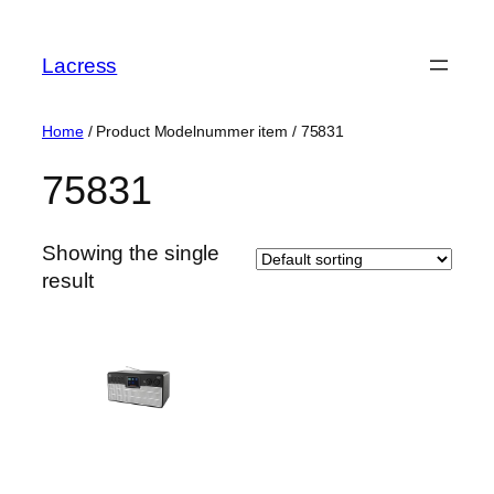
Skip
to
Lacress
content
Home
/ Product Modelnummer item / ‎75831
‎75831
Showing the single
result