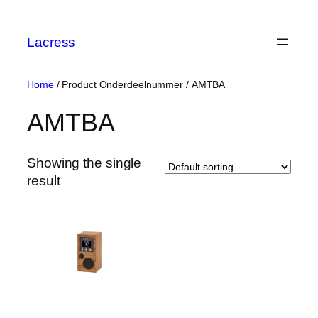
Skip
to
Lacress
content
Home
/ Product Onderdeelnummer / ‎AMTBA
‎AMTBA
Showing the single
result