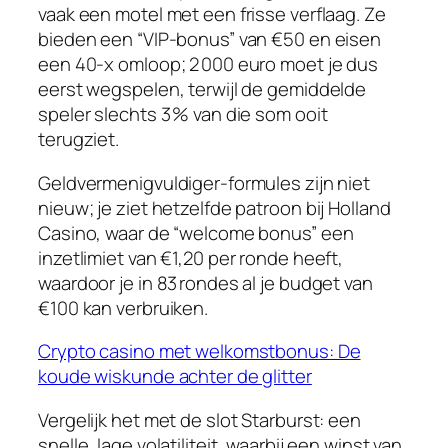
vaak een motel met een frisse verflaag. Ze
bieden een “VIP‑bonus” van €50 en eisen
een 40‑x omloop; 2 000 euro moet je dus
eerst wegspelen, terwijl de gemiddelde
speler slechts 3 % van die som ooit
terugziet.
Geldvermenigvuldiger‑formules zijn niet
nieuw; je ziet hetzelfde patroon bij Holland
Casino, waar de “welcome bonus” een
inzetlimiet van €1,20 per ronde heeft,
waardoor je in 83 rondes al je budget van
€100 kan verbruiken.
Crypto casino met welkomstbonus: De
koude wiskunde achter de glitter
Vergelijk het met de slot Starburst: een
snelle, lage volatiliteit, waarbij een winst van