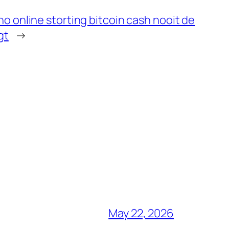
o online storting bitcoin cash nooit de
gt
→
May 22, 2026