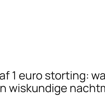
f 1 euro storting: w
en wiskundige nachtm