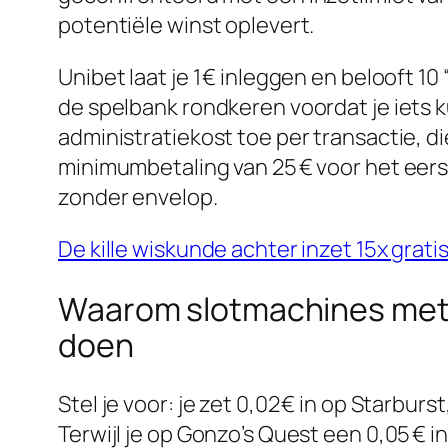
potentiële winst oplevert.
Unibet laat je 1 € inleggen en belooft 1
de spelbank rondkeren voordat je iets 
administratiekost toe per transactie, d
minimumbetaling van 25 € voor het eerst
zonder envelop.
De kille wiskunde achter inzet 15x grati
Waarom slotmachines met h
doen
Stel je voor: je zet 0,02 € in op Starburst
Terwijl je op Gonzo’s Quest een 0,05 € 