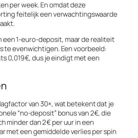
eken per week. En omdat deze
rting feitelijk een verwachtingswaarde
aakt.
een 1‑euro‑deposit, maar de realiteit
ns te evenwichtigen. Een voorbeeld:
ts 0,019 €, dus je eindigt met een
en
lagfactor van 30×, wat betekent dat je
onele “no‑deposit” bonus van 2 €, die
h minder dan 2 € per uur in een
ar met een gemiddelde verlies per spin