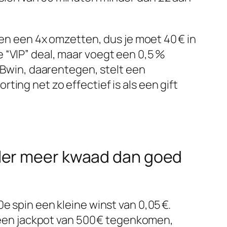
gen een 4x omzetten, dus je moet 40 € in
 “VIP” deal, maar voegt een 0,5 %
. Bwin, daarentegen, stelt een
ing net zo effectief is als een gift
eler meer kwaad dan goed
 10e spin een kleine winst van 0,05 €.
s een jackpot van 500 € tegenkomen,