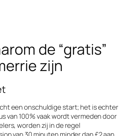
aarom de “gratis”
errie zijn
et
zicht een onschuldige start; het is echter
onus van 100 % vaak wordt vermeden door
ers, worden zij in de regel
sion van 30 minuten minder dan £2 aan