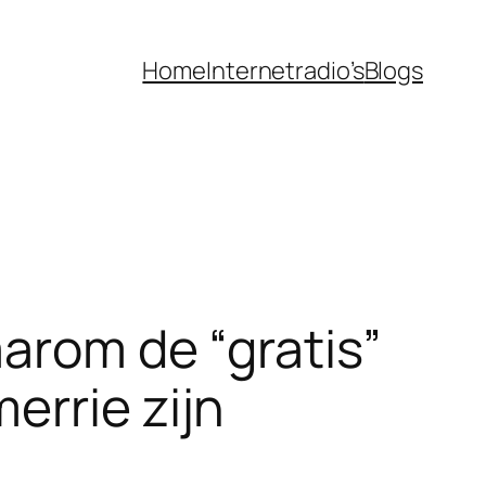
Home
Internetradio’s
Blogs
aarom de “gratis”
errie zijn