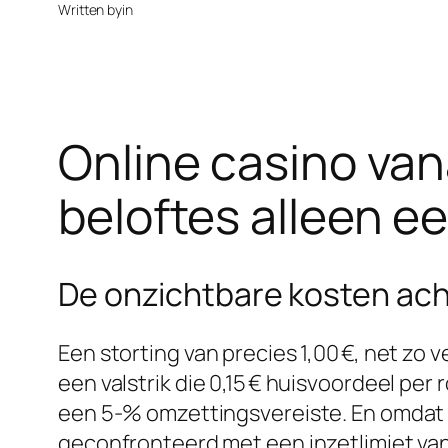
Written by
in
Online casino vana
beloftes alleen e
De onzichtbare kosten ach
Een storting van precies 1,00 €, net zo v
een valstrik die 0,15 € huisvoordeel p
een 5‑% omzettingsvereiste. En omdat 1
geconfronteerd met een inzetlimiet van