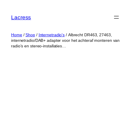
Skip
to
Lacress
content
Home
/
Shop
/
Internetradio's
/ Albrecht DR463, 27463,
internetradio/DAB+ adapter voor het achteraf monteren van
radio’s en stereo-installaties…