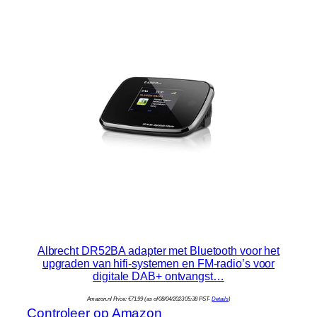
Albrecht DR52BA adapter met Bluetooth voor het
upgraden van hifi-systemen en FM-radio’s voor
digitale DAB+ ontvangst…
Amazon.nl Price:
€
71.99
(as of 08/04/2023 05:38 PST-
Details
)
Controleer op Amazon