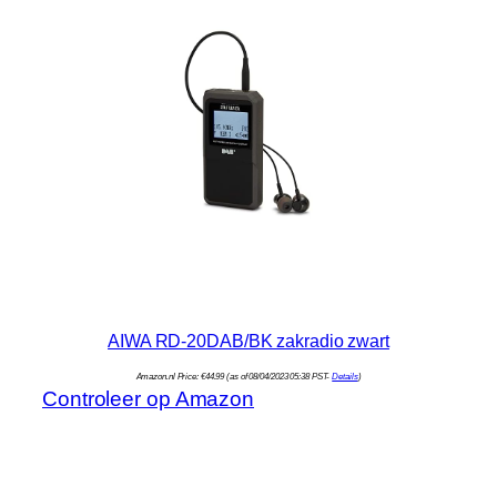
AIWA RD-20DAB/BK zakradio zwart
Amazon.nl Price:
€
44.99
(as of 08/04/2023 05:38 PST-
Details
)
Controleer op Amazon