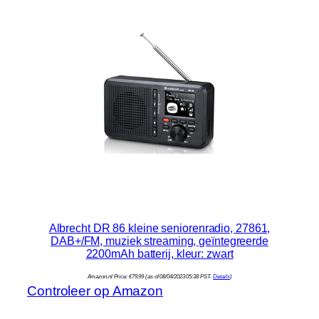
Albrecht DR 86 kleine seniorenradio, 27861,
DAB+/FM, muziek streaming, geïntegreerde
2200mAh batterij, kleur: zwart
Amazon.nl Price:
€
79.99
(as of 08/04/2023 05:38 PST-
Details
)
Controleer op Amazon