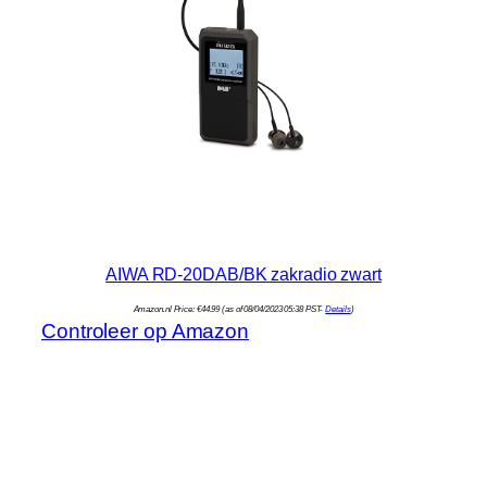
AIWA RD-20DAB/BK zakradio zwart
Amazon.nl Price:
€
44.99
(as of 08/04/2023 05:38 PST-
Details
)
Controleer op Amazon