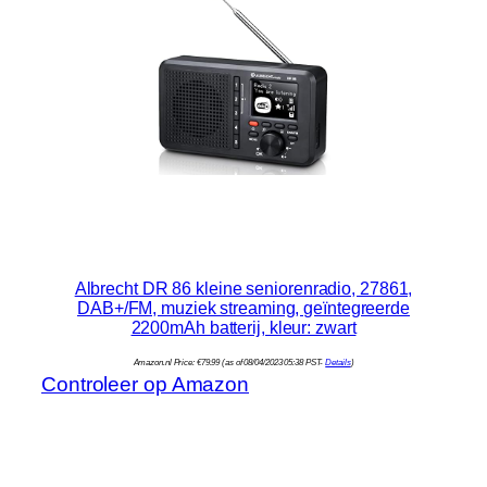
Albrecht DR 86 kleine seniorenradio, 27861,
DAB+/FM, muziek streaming, geïntegreerde
2200mAh batterij, kleur: zwart
Amazon.nl Price:
€
79.99
(as of 08/04/2023 05:38 PST-
Details
)
Controleer op Amazon