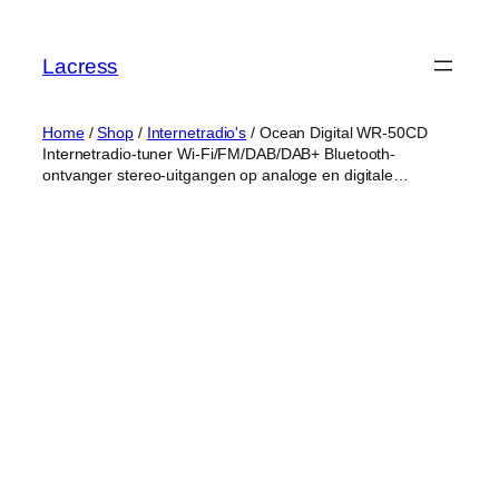
Skip
to
Lacress
content
Home
/
Shop
/
Internetradio's
/ Ocean Digital WR-50CD
Internetradio-tuner Wi-Fi/FM/DAB/DAB+ Bluetooth-
ontvanger stereo-uitgangen op analoge en digitale…