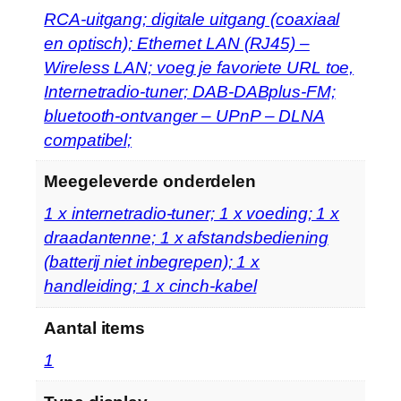
‎RCA-uitgang; digitale uitgang (coaxiaal
en optisch); Ethernet LAN (RJ45) –
Wireless LAN; voeg je favoriete URL toe,
Internetradio-tuner; DAB-DABplus-FM;
bluetooth-ontvanger – UPnP – DLNA
compatibel;
Meegeleverde onderdelen
‎1 x internetradio-tuner; 1 x voeding; 1 x
draadantenne; 1 x afstandsbediening
(batterij niet inbegrepen); 1 x
handleiding; 1 x cinch-kabel
Aantal items
‎1