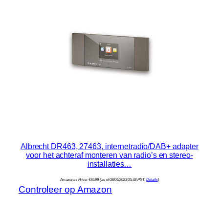
Albrecht DR463, 27463, internetradio/DAB+ adapter
voor het achteraf monteren van radio’s en stereo-
installaties…
Amazon.nl Price:
€
95.99
(as of 08/04/2023 05:38 PST-
Details
)
Controleer op Amazon