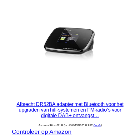
Albrecht DR52BA adapter met Bluetooth voor het
upgraden van hifi-systemen en FM-radio’s voor
digitale DAB+ ontvangst…
Amazon.nl Price:
€
71.99
(as of 08/04/2023 05:38 PST-
Details
)
Controleer op Amazon