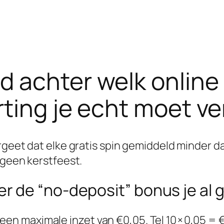
d achter welk online
ting je echt moet v
rgeet dat elke gratis spin gemiddeld minder d
 geen kerstfeest.
 de “no‑deposit” bonus je al 
 met een maximale inzet van €0,05. Tel 10 × 0,05