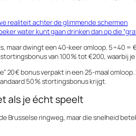
uwe realiteit achter de glimmende schermen
beker water kunt gaan drinken dan op die “gr
, maar dwingt een 40‑keer omloop. 5 ÷ 40 = €0
tortingsbonus van 100 % tot €200, waarbij je 2
ree” 20 € bonus verpakt in een 25‑maal omloop.
tandaard 50 % stortingsbonus krijgt.
et als je écht speelt
p de Brusselse ringweg, maar die snelheid bete