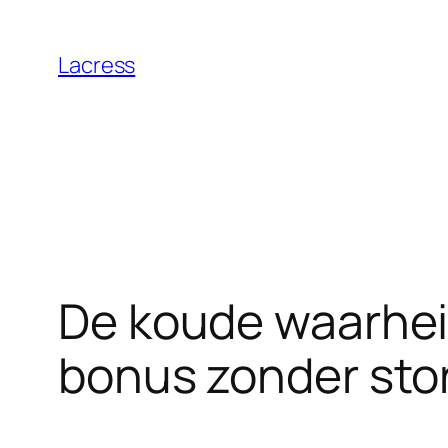
Skip
to
Lacress
content
De koude waarhei
bonus zonder stor