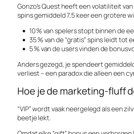
Gonzo’s Quest heeft een volatiliteit van
spins gemiddeld 7,5 keer een grotere win
10 % van spelers stopt binnen de eer
35 % van de “gratis” spins leidt tot 
5 % van de users vinden de bonusvo
Anders gezegd, je spendeert gemiddeld €
verliest – een paradox die alleen een c
Hoe je de marketing‑fluff d
“VIP” wordt vaak neergelegd als een zilve
beetje lekt.
Omdat elke “gift” bonus een verborgen 