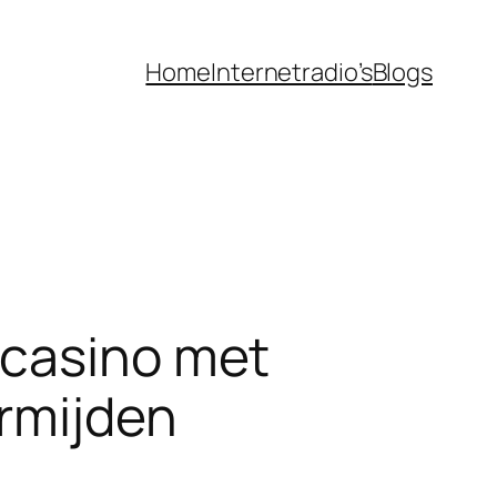
Home
Internetradio’s
Blogs
 casino met
ermijden