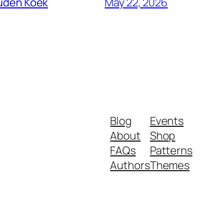
ouden Koek
May 22, 2026
Blog
Events
About
Shop
FAQs
Patterns
Authors
Themes