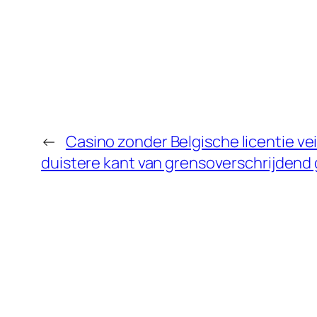
←
Casino zonder Belgische licentie veili
duistere kant van grensoverschrijdend