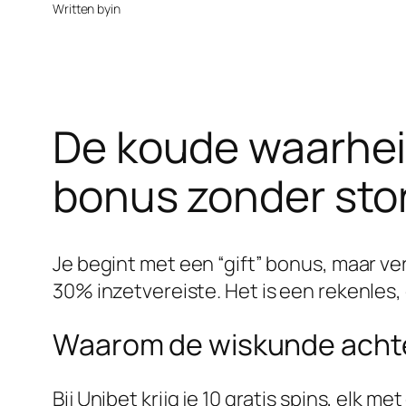
Written by
in
De koude waarhei
bonus zonder stor
Je begint met een “gift” bonus, maar ve
30% inzetvereiste. Het is een rekenles,
Waarom de wiskunde achter
Bij Unibet krijg je 10 gratis spins, elk