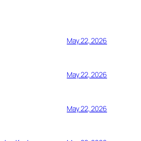
May 22, 2026
May 22, 2026
May 22, 2026