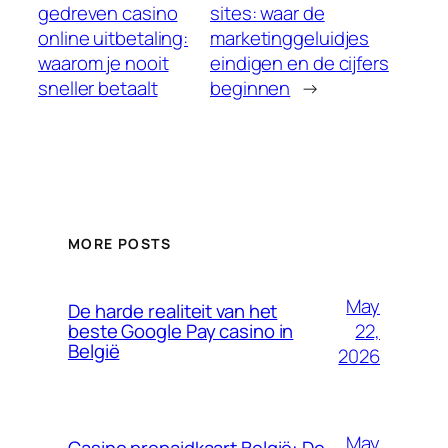
gedreven casino
sites: waar de
online uitbetaling:
marketinggeluidjes
waarom je nooit
eindigen en de cijfers
sneller betaalt
beginnen
→
MORE POSTS
May
De harde realiteit van het
22,
beste Google Pay casino in
België
2026
May