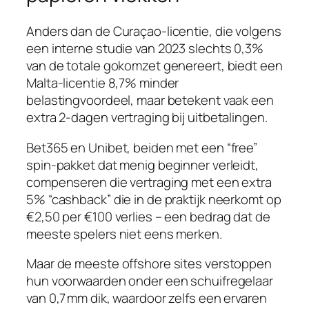
Anders dan de Curaçao‑licentie, die volgens
een interne studie van 2023 slechts 0,3%
van de totale gokomzet genereert, biedt een
Malta‑licentie 8,7% minder
belastingvoordeel, maar betekent vaak een
extra 2‑dagen vertraging bij uitbetalingen.
Bet365 en Unibet, beiden met een “free”
spin‑pakket dat menig beginner verleidt,
compenseren die vertraging met een extra
5% “cashback” die in de praktijk neerkomt op
€2,50 per €100 verlies – een bedrag dat de
meeste spelers niet eens merken.
Maar de meeste offshore sites verstoppen
hun voorwaarden onder een schuifregelaar
van 0,7 mm dik, waardoor zelfs een ervaren