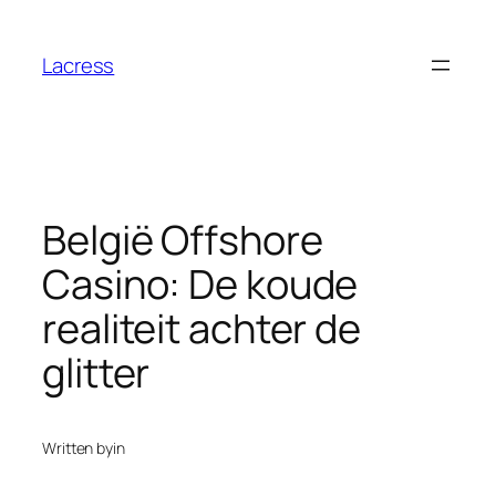
Skip
to
Lacress
content
België Offshore
Casino: De koude
realiteit achter de
glitter
Written by
in