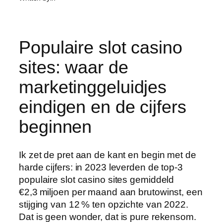
Populaire slot casino
sites: waar de
marketinggeluidjes
eindigen en de cijfers
beginnen
Ik zet de pret aan de kant en begin met de
harde cijfers: in 2023 leverden de top‑3
populaire slot casino sites gemiddeld
€2,3 miljoen per maand aan brutowinst, een
stijging van 12 % ten opzichte van 2022.
Dat is geen wonder, dat is pure rekensom.