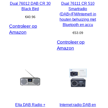
Dual 76012 DAB CR 30
Dual 76111 CR 510
Black Bird
Smartradio
(DAB+/FM/Internet) in
€
40.96
houten behuizing met
Bluetooth en accu
Controleer op
Amazon
€
53.09
Controleer op
Amazon
Elta DAB Radio +
Internet radio DAB en