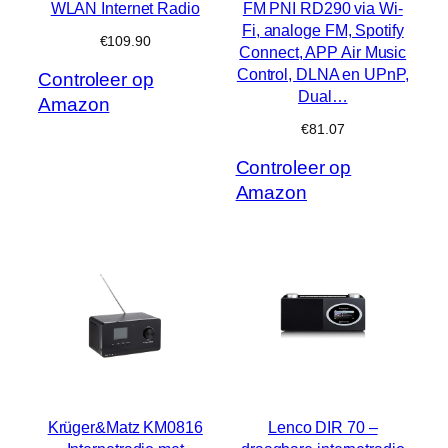
WLAN Internet Radio
FM PNI RD290 via Wi-
Fi, analoge FM, Spotify
€
109.90
Connect, APP Air Music
Control, DLNA en UPnP,
Controleer op
Dual…
Amazon
€
81.07
Controleer op
Amazon
Krüger&Matz KM0816
Lenco DIR 70 –