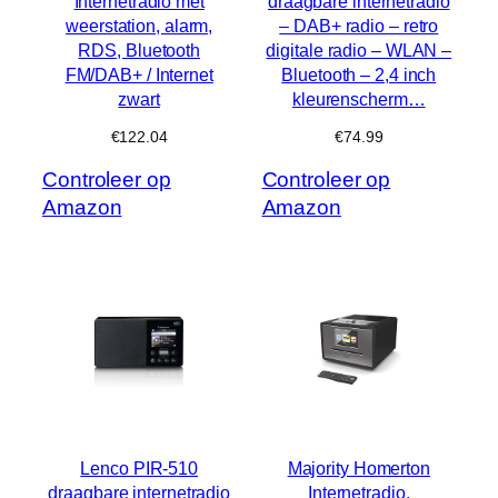
Internetradio met
draagbare internetradio
weerstation, alarm,
– DAB+ radio – retro
RDS, Bluetooth
digitale radio – WLAN –
FM/DAB+ / Internet
Bluetooth – 2,4 inch
zwart
kleurenscherm…
€
122.04
€
74.99
Controleer op
Controleer op
Amazon
Amazon
Lenco PIR-510
Majority Homerton
draagbare internetradio
Internetradio,