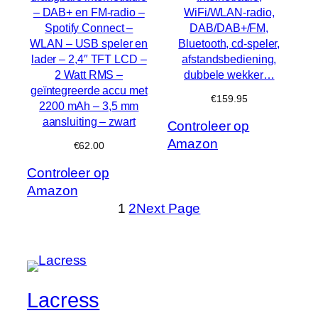
– DAB+ en FM-radio –
WiFi/WLAN-radio,
Spotify Connect –
DAB/DAB+/FM,
WLAN – USB speler en
Bluetooth, cd-speler,
lader – 2,4″ TFT LCD –
afstandsbediening,
2 Watt RMS –
dubbele wekker…
geïntegreerde accu met
€
159.95
2200 mAh – 3,5 mm
aansluiting – zwart
Controleer op
Amazon
€
62.00
Controleer op
Amazon
1
2
Next Page
Lacress