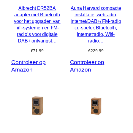
Albrecht DR52BA
Auna Harvard compacte
adapter met Bluetooth
installatie, webradio,
voor het upgraden van
internet/DAB+/ FM-radio
hifi-systemen en FM-
cd-speler, Bluetooth,
radio’s voor digitale
internetradio, Wifi-
DAB+ ontvangst…
radio…
€
71.99
€
229.99
Controleer op
Controleer op
Amazon
Amazon