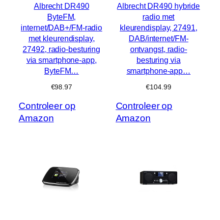
Albrecht DR490
Albrecht DR490 hybride
ByteFM,
radio met
internet/DAB+/FM-radio
kleurendisplay, 27491,
met kleurendisplay,
DAB/internet/FM-
27492, radio-besturing
ontvangst, radio-
via smartphone-app,
besturing via
ByteFM…
smartphone-app…
€
98.97
€
104.99
Controleer op
Controleer op
Amazon
Amazon