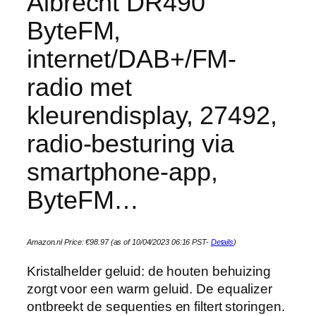
Albrecht DR490
ByteFM,
internet/DAB+/FM-
radio met
kleurendisplay, 27492,
radio-besturing via
smartphone-app,
ByteFM…
Amazon.nl Price:
€
98.97
(as of 10/04/2023 06:16 PST-
Details
)
Kristalhelder geluid: de houten behuizing
zorgt voor een warm geluid. De equalizer
ontbreekt de sequenties en filtert storingen.