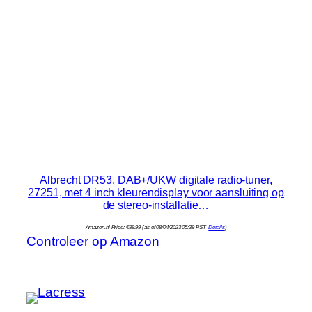
Albrecht DR53, DAB+/UKW digitale radio-tuner,
27251, met 4 inch kleurendisplay voor aansluiting op
de stereo-installatie…
Amazon.nl Price:
€
89.99
(as of 08/04/2023 05:39 PST-
Details
)
Controleer op Amazon