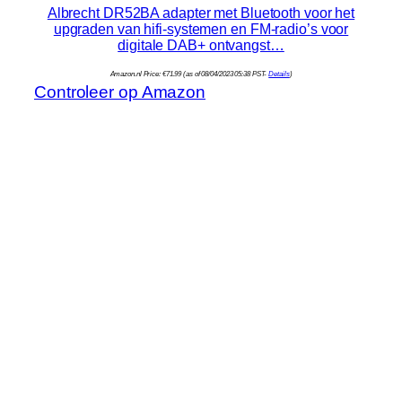
Albrecht DR52BA adapter met Bluetooth voor het
upgraden van hifi-systemen en FM-radio’s voor
digitale DAB+ ontvangst…
Amazon.nl Price:
€
71.99
(as of 08/04/2023 05:38 PST-
Details
)
Controleer op Amazon