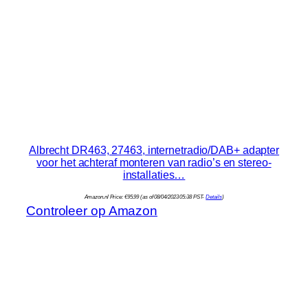
Albrecht DR463, 27463, internetradio/DAB+ adapter
voor het achteraf monteren van radio’s en stereo-
installaties…
Amazon.nl Price:
€
95.99
(as of 08/04/2023 05:38 PST-
Details
)
Controleer op Amazon