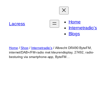
Skip
to
content
Home
Lacress
Internetradio’s
Blogs
Home
/
Shop
/
Internetradio's
/ Albrecht DR490 ByteFM,
internet/DAB+/FM-radio met kleurendisplay, 27492, radio-
besturing via smartphone-app, ByteFM…