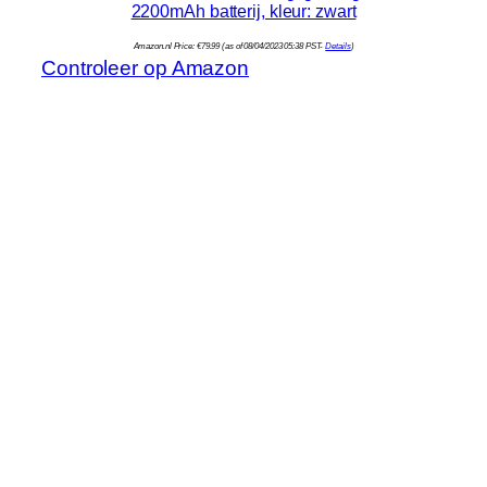
2200mAh batterij, kleur: zwart
Amazon.nl Price:
€
79.99
(as of 08/04/2023 05:38 PST-
Details
)
Controleer op Amazon