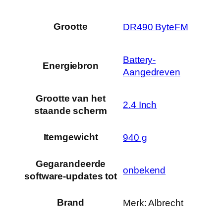
Grootte
‎DR490 ByteFM
‎Battery-
Energiebron
Aangedreven
Grootte van het
‎2.4 Inch
staande scherm
Itemgewicht
‎940 g
Gegarandeerde
‎onbekend
software-updates tot
Brand
Merk: Albrecht