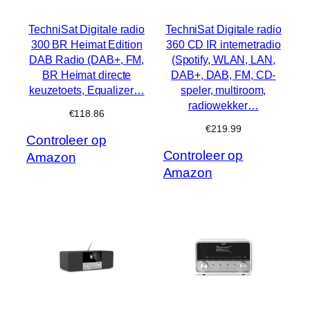
TechniSat Digitale radio
TechniSat Digitale radio
300 BR Heimat Edition
360 CD IR internetradio
DAB Radio (DAB+, FM,
(Spotify, WLAN, LAN,
BR Heimat directe
DAB+, DAB, FM, CD-
keuzetoets, Equalizer…
speler, multiroom,
radiowekker…
€
118.86
€
219.99
Controleer op
Controleer op
Amazon
Amazon