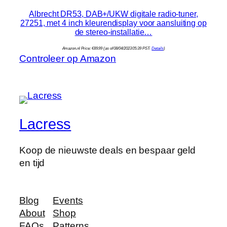
Albrecht DR53, DAB+/UKW digitale radio-tuner,
27251, met 4 inch kleurendisplay voor aansluiting op
de stereo-installatie…
Amazon.nl Price:
€
89.99
(as of 08/04/2023 05:39 PST-
Details
)
Controleer op Amazon
Lacress
Koop de nieuwste deals en bespaar geld
en tijd
Blog
Events
About
Shop
FAQs
Patterns