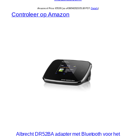
Amazon.nl Price:
€
95.99
(as of 08/04/2023 05:38 PST-
Details
)
Controleer op Amazon
Albrecht DR52BA adapter met Bluetooth voor het