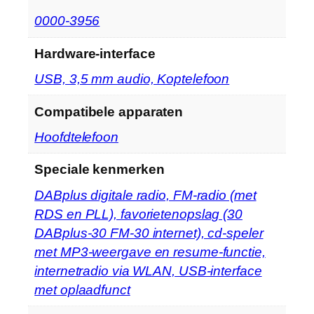
‎0000-3956
Hardware-interface
‎USB, 3,5 mm audio, Koptelefoon
Compatibele apparaten
‎Hoofdtelefoon
Speciale kenmerken
‎DABplus digitale radio, FM-radio (met
RDS en PLL), favorietenopslag (30
DABplus-30 FM-30 internet), cd-speler
met MP3-weergave en resume-functie,
internetradio via WLAN, USB-interface
met oplaadfunct