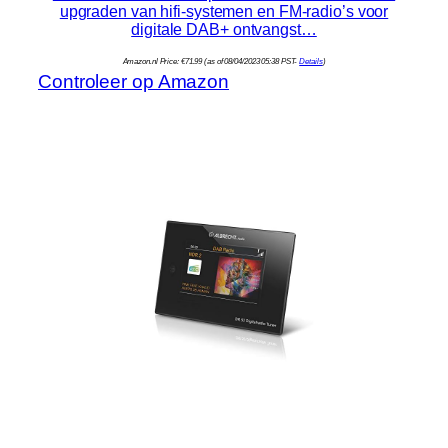
upgraden van hifi-systemen en FM-radio’s voor
digitale DAB+ ontvangst…
Amazon.nl Price:
€
71.99
(as of 08/04/2023 05:38 PST-
Details
)
Controleer op Amazon