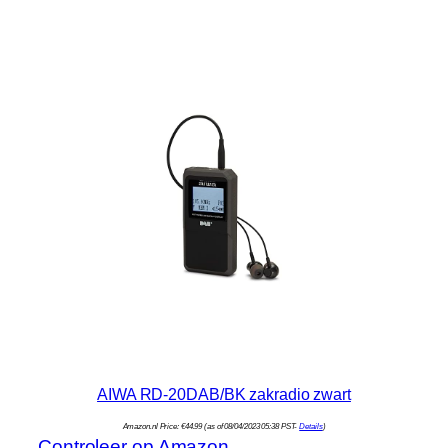
AIWA RD-20DAB/BK zakradio zwart
Amazon.nl Price:
€
44.99
(as of 08/04/2023 05:38 PST-
Details
)
Controleer op Amazon