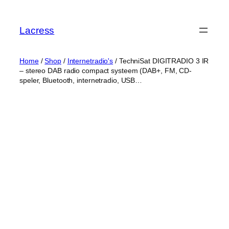
Skip
to
Lacress
content
Home
/
Shop
/
Internetradio's
/ TechniSat DIGITRADIO 3 IR
– stereo DAB radio compact systeem (DAB+, FM, CD-
speler, Bluetooth, internetradio, USB…