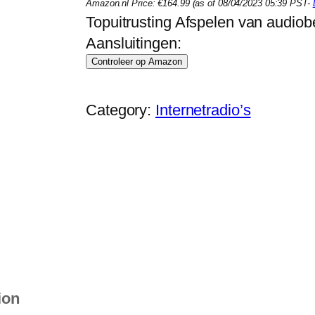
Amazon.nl Price:
€
164.99
(as of 08/04/2023 05:39 PST-
Topuitrusting Afspelen van audio
Aansluitingen:
Controleer op Amazon
Category:
Internetradio’s
ion