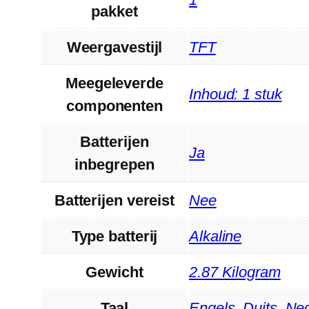
pakket
Weergavestijl
‎TFT
Meegeleverde
‎Inhoud: 1 stuk
componenten
Batterijen
‎Ja
inbegrepen
Batterijen vereist
‎Nee
Type batterij
‎Alkaline
Gewicht
‎2.87 Kilogram
Taal
‎Engels, Duits, Ne