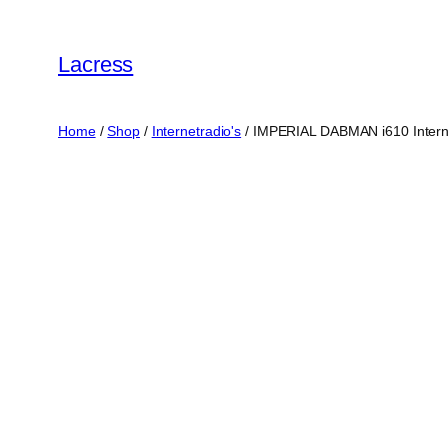
Skip
to
Lacress
content
Home
/
Shop
/
Internetradio's
/ IMPERIAL DABMAN i610 Internet