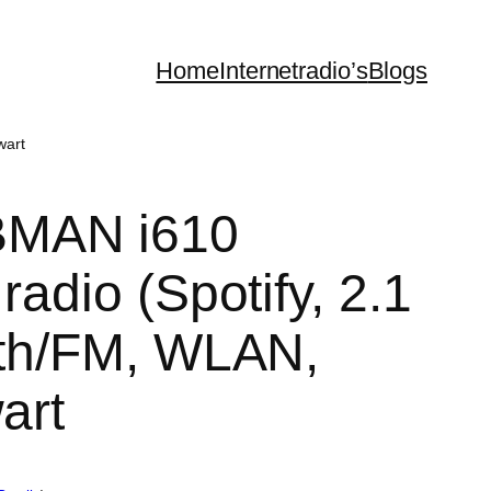
Home
Internetradio’s
Blogs
wart
BMAN i610
radio (Spotify, 2.1
oth/FM, WLAN,
art