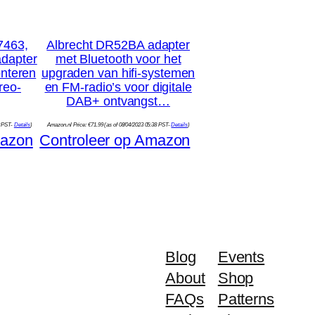
7463,
Albrecht DR52BA adapter
adapter
met Bluetooth voor het
onteren
upgraden van hifi-systemen
reo-
en FM-radio’s voor digitale
DAB+ ontvangst…
8 PST-
Details
)
Amazon.nl Price:
€
71.99
(as of 08/04/2023 05:38 PST-
Details
)
mazon
Controleer op Amazon
Blog
Events
About
Shop
FAQs
Patterns