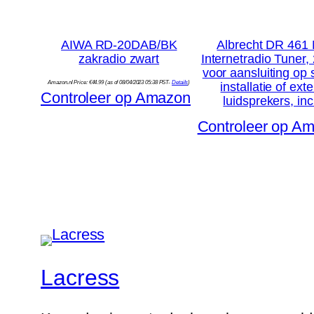
AIWA RD-20DAB/BK
Albrecht DR 461 
zakradio zwart
Internetradio Tuner,
voor aansluiting op 
Amazon.nl Price:
€
44.99
(as of 08/04/2023 05:38 PST-
Details
)
installatie of ext
Controleer op Amazon
luidsprekers, in
Controleer op A
Lacress