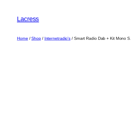
Skip
to
Lacress
content
Home
/
Shop
/
Internetradio's
/ Smart Radio Dab + Kit Mono S A