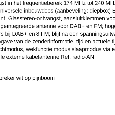
t in het frequentiebereik 174 MHz tot 240 MHz
niversele inbouwdoos (aanbeveling: diepbox) E
nt. Glasstereo-ontvangst, aansluitklemmen voo
 geïntegreerde antenne voor DAB+ en FM; hoge
s bij DAB+ en 8 FM; blijf na een spanningsuitval
pgave van de zenderinformatie, tijd en actuele
achtmodus, wekfunctie modus slaapmodus via ee
nele externe kabelantenne Ref; radio-AN.
preker wit op pijnboom