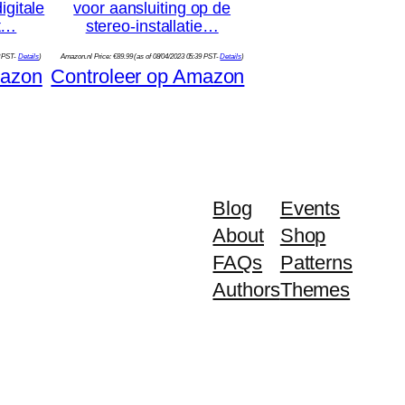
igitale
voor aansluiting op de
t…
stereo-installatie…
8 PST-
Details
)
Amazon.nl Price:
€
89.99
(as of 08/04/2023 05:39 PST-
Details
)
mazon
Controleer op Amazon
Blog
Events
About
Shop
FAQs
Patterns
Authors
Themes