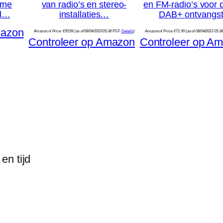
erne
van radio’s en stereo-
en FM-radio’s voor d
cl…
installaties…
DAB+ ontvangs
mazon
Amazon.nl Price:
€
95.99
(as of 08/04/2023 05:38 PST-
Details
)
Amazon.nl Price:
€
71.99
(as of 08/04/2023 05:3
Controleer op Amazon
Controleer op A
en tijd