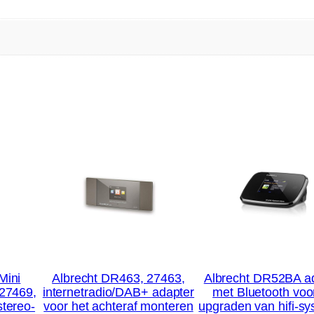
Mini
Albrecht DR463, 27463,
Albrecht DR52BA a
 27469,
internetradio/DAB+ adapter
met Bluetooth voo
stereo-
voor het achteraf monteren
upgraden van hifi-s