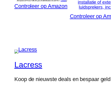
Amazon.nl Price:
€
44.99
(as of 08/04/2023 05:38 PST-
Details
)
installatie of ext
Controleer op Amazon
luidsprekers, in
Controleer op A
Lacress
Koop de nieuwste deals en bespaar geld 