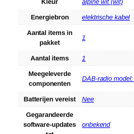
Kleur
‎alpine wit (wit)
Energiebron
‎elektrische kabel
Aantal items in
‎1
pakket
Aantal items
‎1
Meegeleverde
‎DAB-radio mode
componenten
Batterijen vereist
‎Nee
Gegarandeerde
software-updates
‎onbekend