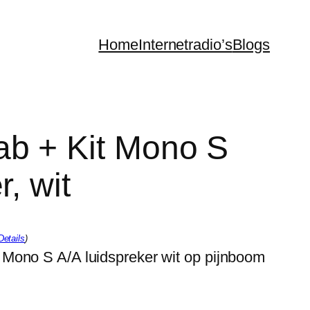
Home
Internetradio’s
Blogs
ab + Kit Mono S
r, wit
Details
)
Mono S A/A luidspreker wit op pijnboom