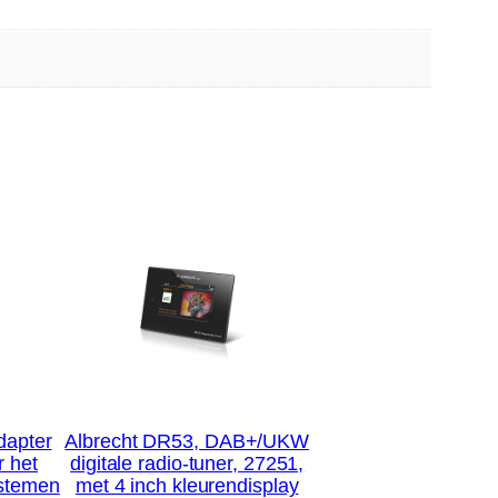
dapter
Albrecht DR53, DAB+/UKW
r het
digitale radio-tuner, 27251,
ystemen
met 4 inch kleurendisplay