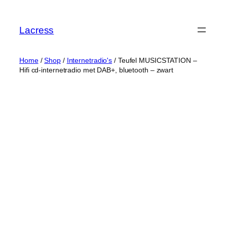
Skip
to
Lacress
content
Home
/
Shop
/
Internetradio's
/ Teufel MUSICSTATION –
Hifi cd-internetradio met DAB+, bluetooth – zwart