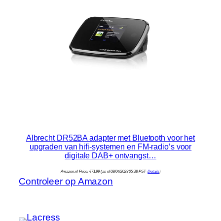
Albrecht DR52BA adapter met Bluetooth voor het
upgraden van hifi-systemen en FM-radio’s voor
digitale DAB+ ontvangst…
Amazon.nl Price:
€
71.99
(as of 08/04/2023 05:38 PST-
Details
)
Controleer op Amazon