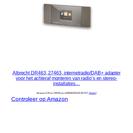
Albrecht DR463, 27463, internetradio/DAB+ adapter
voor het achteraf monteren van radio’s en stereo-
installaties…
Amazon.nl Price:
€
95.99
(as of 08/04/2023 05:38 PST-
Details
)
Controleer op Amazon