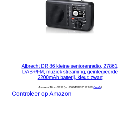
Albrecht DR 86 kleine seniorenradio, 27861,
DAB+/FM, muziek streaming, geïntegreerde
2200mAh batterij, kleur: zwart
Amazon.nl Price:
€
79.99
(as of 08/04/2023 05:38 PST-
Details
)
Controleer op Amazon