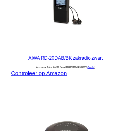
AIWA RD-20DAB/BK zakradio zwart
Amazon.nl Price:
€
44.99
(as of 08/04/2023 05:38 PST-
Details
)
Controleer op Amazon