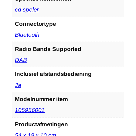
‎cd speler
Connectortype
‎Bluetooth
Radio Bands Supported
‎DAB
Inclusief afstandsbediening
‎Ja
Modelnummer item
‎105956001
Productafmetingen
‎54 x 19 x 10 cm