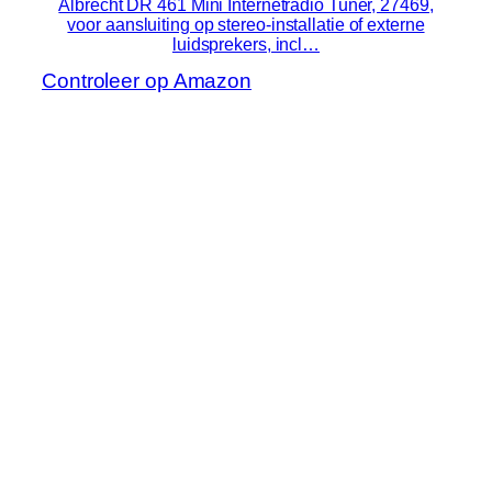
Albrecht DR 461 Mini Internetradio Tuner, 27469,
voor aansluiting op stereo-installatie of externe
luidsprekers, incl…
Controleer op Amazon