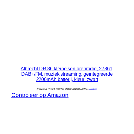
Albrecht DR 86 kleine seniorenradio, 27861,
DAB+/FM, muziek streaming, geïntegreerde
2200mAh batterij, kleur: zwart
Amazon.nl Price:
€
79.99
(as of 08/04/2023 05:38 PST-
Details
)
Controleer op Amazon