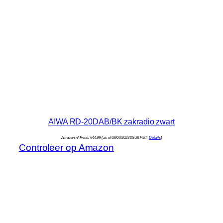
AIWA RD-20DAB/BK zakradio zwart
Amazon.nl Price:
€
44.99
(as of 08/04/2023 05:38 PST-
Details
)
Controleer op Amazon