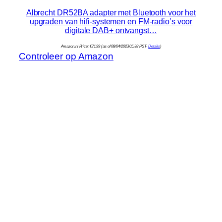
Albrecht DR52BA adapter met Bluetooth voor het
upgraden van hifi-systemen en FM-radio’s voor
digitale DAB+ ontvangst…
Amazon.nl Price:
€
71.99
(as of 08/04/2023 05:38 PST-
Details
)
Controleer op Amazon