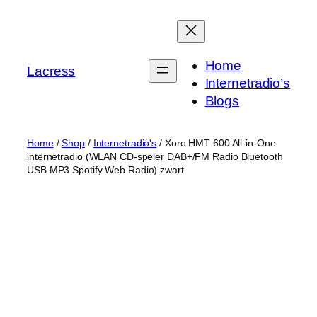
Skip
to
content
Home
Lacress
Internetradio’s
Blogs
Home
/
Shop
/
Internetradio's
/ Xoro HMT 600 All-in-One
internetradio (WLAN CD-speler DAB+/FM Radio Bluetooth
USB MP3 Spotify Web Radio) zwart