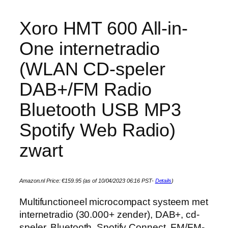
Xoro HMT 600 All-in-
One internetradio
(WLAN CD-speler
DAB+/FM Radio
Bluetooth USB MP3
Spotify Web Radio)
zwart
Amazon.nl Price:
€
159.95
(as of 10/04/2023 06:16 PST-
Details
)
Multifunctioneel microcompact systeem met
internetradio (30.000+ zender), DAB+, cd-
speler, Bluetooth, Spotify Connect, FM/FM-