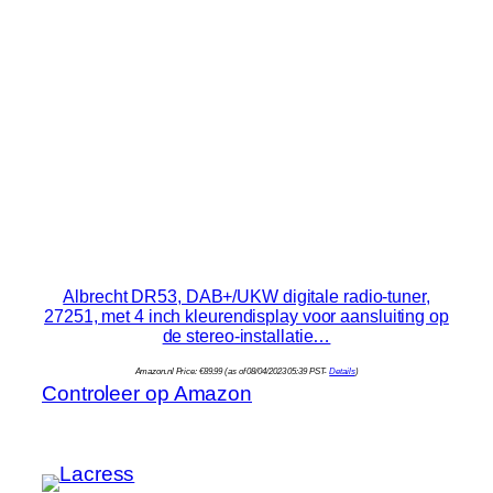
Albrecht DR53, DAB+/UKW digitale radio-tuner,
27251, met 4 inch kleurendisplay voor aansluiting op
de stereo-installatie…
Amazon.nl Price:
€
89.99
(as of 08/04/2023 05:39 PST-
Details
)
Controleer op Amazon