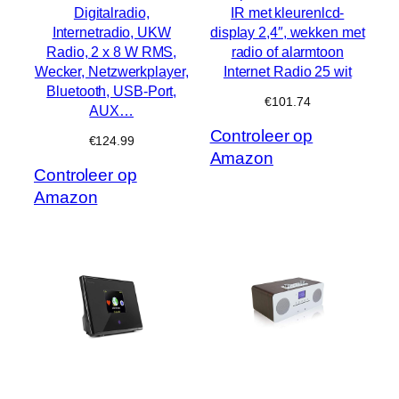
Digitalradio,
IR met kleurenlcd-
Internetradio, UKW
display 2,4″, wekken met
Radio, 2 x 8 W RMS,
radio of alarmtoon
Wecker, Netzwerkplayer,
Internet Radio 25 wit
Bluetooth, USB-Port,
€
101.74
AUX…
Controleer op
€
124.99
Amazon
Controleer op
Amazon