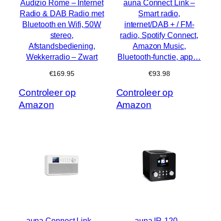
Audizio Rome – Internet
auna Connect Link –
Radio & DAB Radio met
Smart radio,
Bluetooth en Wifi, 50W
internet/DAB + / FM-
stereo,
radio, Spotify Connect,
Afstandsbediening,
Amazon Music,
Wekkerradio – Zwart
Bluetooth-functie, app…
€
169.95
€
93.98
Controleer op
Controleer op
Amazon
Amazon
auna Connect Link –
auna IR-120 –