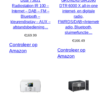
Dual 75831
GRUNDIG GIR1090
Radiostation IR 100 –
DTR 6000 X all-in-one
Internet – DAB – FM –
internet- en digitale
Bluetooth –
radio,
kleurendisplay – AUX –
FM/RDS/DAB+/internetr
afstandsbediening…
adio, Bluetooth,
sluimerfunctie…
€
169.99
€
166.49
Controleer op
Controleer op
Amazon
Amazon