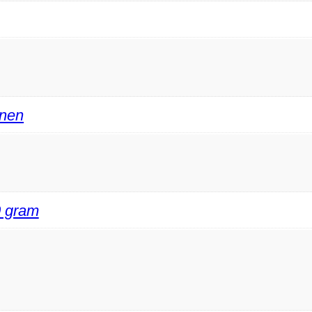
enen
0 gram