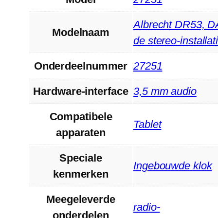
‎Albrecht DR53, D
Modelnaam
de stereo-installat
Onderdeelnummer
‎27251
Hardware-interface
‎3,5 mm audio
Compatibele
‎Tablet
apparaten
Speciale
‎Ingebouwde klok
kenmerken
Meegeleverde
‎radio-
onderdelen