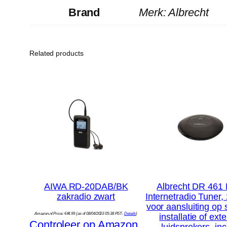
Brand
Merk: Albrecht
Related products
AIWA RD-20DAB/BK
Albrecht DR 461 
zakradio zwart
Internetradio Tuner,
voor aansluiting op 
Amazon.nl Price:
€
44.99
(as of 08/04/2023 05:38 PST-
Details
)
installatie of ext
Controleer op Amazon