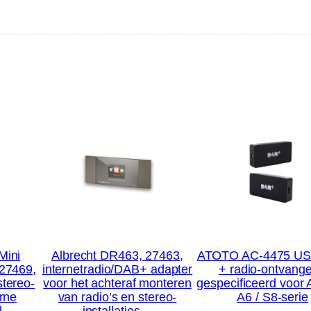
Mini
Albrecht DR463, 27463,
ATOTO AC-4475 U
 27469,
internetradio/DAB+ adapter
+ radio-ontvange
stereo-
voor het achteraf monteren
gespecificeerd voo
erne
van radio’s en stereo-
A6 / S8-serie