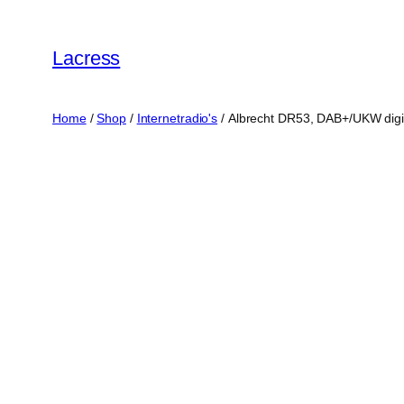
Skip
to
Lacress
content
Home
/
Shop
/
Internetradio's
/ Albrecht DR53, DAB+/UKW digita