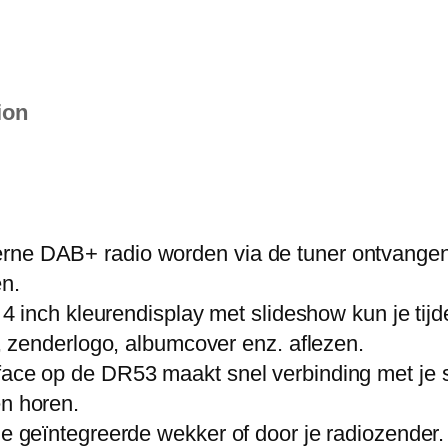
ion
erne DAB+ radio worden via de tuner ontvangen
en.
ke 4 inch kleurendisplay met slideshow kun je ti
en, zenderlogo, albumcover enz. aflezen.
face op de DR53 maakt snel verbinding met je s
en horen.
de geïntegreerde wekker of door je radiozender.