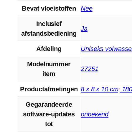
Bevat vloeistoffen
‎Nee
Inclusief
‎Ja
afstandsbediening
Afdeling
‎Uniseks volwass
Modelnummer
‎27251
item
Productafmetingen
‎8 x 8 x 10 cm; 18
Gegarandeerde
software-updates
‎onbekend
tot