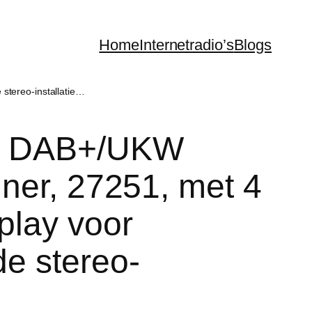
Home
Internetradio’s
Blogs
 stereo-installatie…
3, DAB+/UKW
tuner, 27251, met 4
play voor
de stereo-