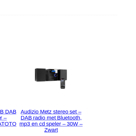
SB DAB
Audizio Metz stereo set –
r –
DAB radio met Bluetooth,
r ATOTO
mp3 en cd speler – 30W –
Zwart