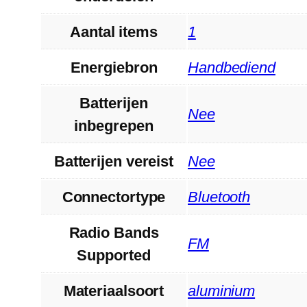
Aantal items
‎1
Energiebron
‎Handbediend
Batterijen
‎Nee
inbegrepen
Batterijen vereist
‎Nee
Connectortype
‎Bluetooth
Radio Bands
‎FM
Supported
Materiaalsoort
‎aluminium