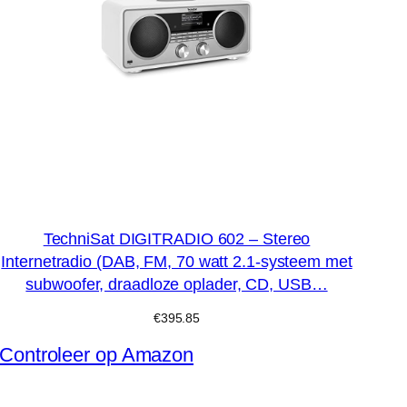
TechniSat DIGITRADIO 602 – Stereo
Internetradio (DAB, FM, 70 watt 2.1-systeem met
subwoofer, draadloze oplader, CD, USB…
€
395.85
Controleer op Amazon