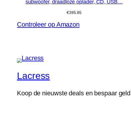
subwoofer, draadloze oplader, CD, USB…
€
395.85
Controleer op Amazon
Lacress
Koop de nieuwste deals en bespaar geld 