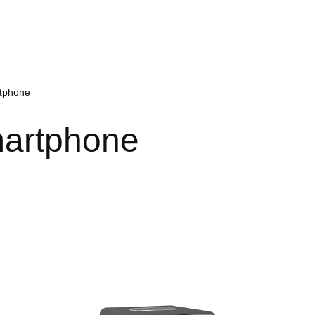
rtphone
martphone