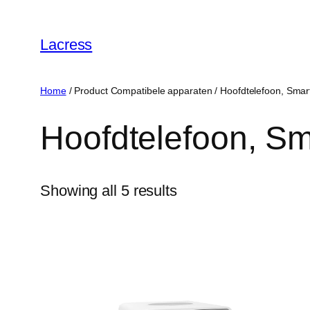
Skip
to
Lacress
content
Home
/ Product Compatibele apparaten / ‎Hoofdtelefoon, Sma
‎Hoofdtelefoon, S
Showing all 5 results