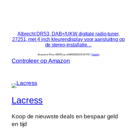
Albrecht DR53, DAB+/UKW digitale radio-tuner,
27251, met 4 inch kleurendisplay voor aansluiting op
de stereo-installatie…
Amazon.nl Price:
€
89.99
(as of 08/04/2023 05:39 PST-
Details
)
Controleer op Amazon
Lacress
Koop de nieuwste deals en bespaar geld
en tijd