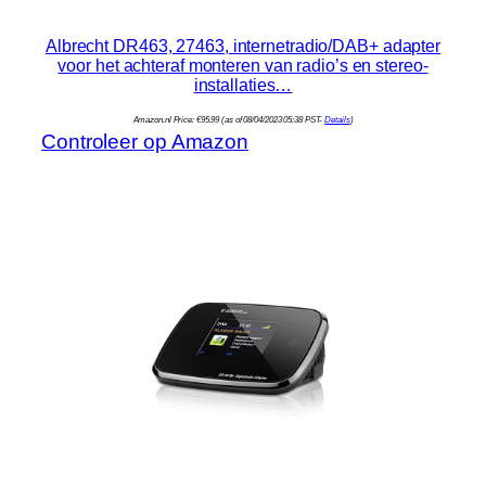
Albrecht DR463, 27463, internetradio/DAB+ adapter
voor het achteraf monteren van radio’s en stereo-
installaties…
Amazon.nl Price:
€
95.99
(as of 08/04/2023 05:38 PST-
Details
)
Controleer op Amazon