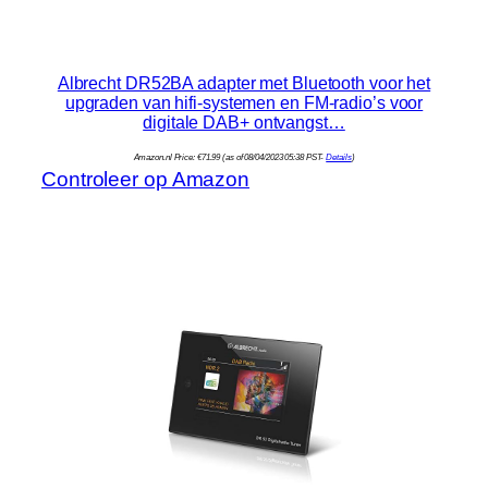
Albrecht DR52BA adapter met Bluetooth voor het
upgraden van hifi-systemen en FM-radio’s voor
digitale DAB+ ontvangst…
Amazon.nl Price:
€
71.99
(as of 08/04/2023 05:38 PST-
Details
)
Controleer op Amazon