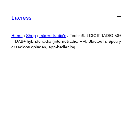
Skip
to
Lacress
content
Home
/
Shop
/
Internetradio's
/ TechniSat DIGITRADIO 586
– DAB+ hybride radio (internetradio, FM, Bluetooth, Spotify,
draadloos opladen, app-bediening…