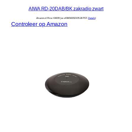
AIWA RD-20DAB/BK zakradio zwart
Amazon.nl Price:
€
44.99
(as of 08/04/2023 05:38 PST-
Details
)
Controleer op Amazon