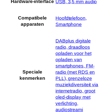
Hardware-interface
‎USB, 3,5 mm audio
Compatibele
‎Hoofdtelefoon,
apparaten
Smartphone
‎DABplus digitale
radio, draadloos
opladen voor het
opladen van
smartphones, FM-
Speciale
radio (met RDS en
kenmerken
PLL), grenzeloze
muziekdiversiteit via
internetradio, groot
oled-display met
verlichting,
audiostreami