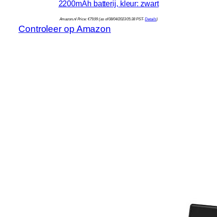
2200mAh batterij, kleur: zwart
Amazon.nl Price:
€
79.99
(as of 08/04/2023 05:38 PST-
Details
)
Controleer op Amazon