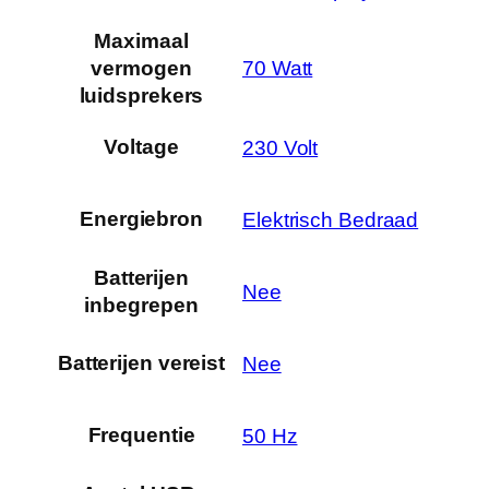
Maximaal
‎70 Watt
vermogen
luidsprekers
Voltage
‎230 Volt
Energiebron
‎Elektrisch Bedraad
Batterijen
‎Nee
inbegrepen
Batterijen vereist
‎Nee
Frequentie
‎50 Hz