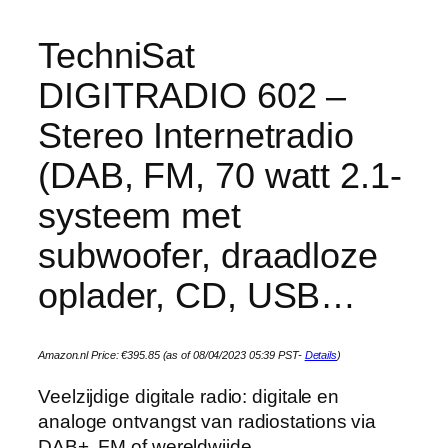
TechniSat
DIGITRADIO 602 –
Stereo Internetradio
(DAB, FM, 70 watt 2.1-
systeem met
subwoofer, draadloze
oplader, CD, USB…
Amazon.nl Price:
€
395.85
(as of 08/04/2023 05:39 PST-
Details
)
Veelzijdige digitale radio: digitale en
analoge ontvangst van radiostations via
DAB+, FM of wereldwijde