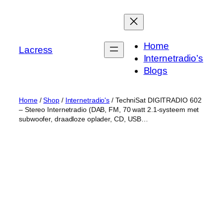
Skip
to
content
Home
Lacress
Internetradio’s
Blogs
Home
/
Shop
/
Internetradio's
/ TechniSat DIGITRADIO 602
– Stereo Internetradio (DAB, FM, 70 watt 2.1-systeem met
subwoofer, draadloze oplader, CD, USB…