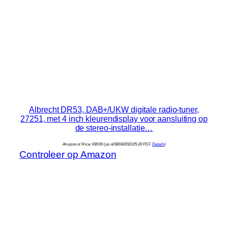
Albrecht DR53, DAB+/UKW digitale radio-tuner,
27251, met 4 inch kleurendisplay voor aansluiting op
de stereo-installatie…
Amazon.nl Price:
€
89.99
(as of 08/04/2023 05:39 PST-
Details
)
Controleer op Amazon