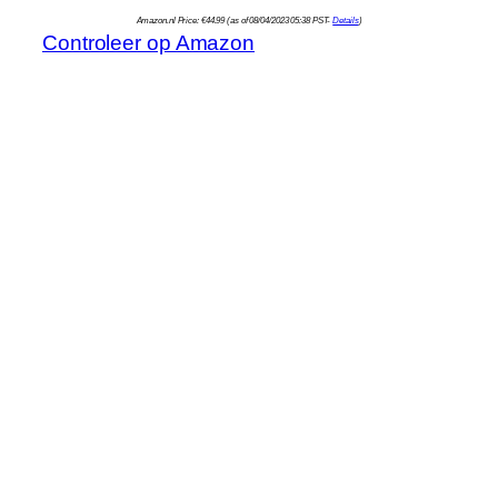
Amazon.nl Price:
€
44.99
(as of 08/04/2023 05:38 PST-
Details
)
Controleer op Amazon