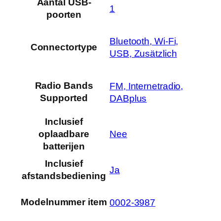
Aantal USB-
‎1
poorten
‎Bluetooth, Wi-Fi,
Connectortype
USB, Zusätzlich
Radio Bands
‎FM, Internetradio,
Supported
DABplus
Inclusief
‎Nee
oplaadbare
batterijen
Inclusief
‎Ja
afstandsbediening
Modelnummer item
‎0002-3987