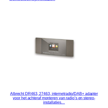
Albrecht DR463, 27463, internetradio/DAB+ adapter
voor het achteraf monteren van radio’s en stereo-
installaties…