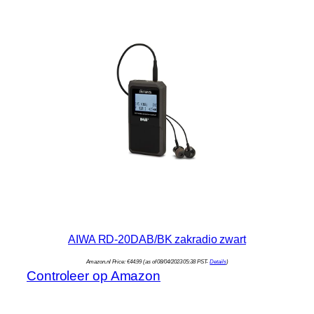
AIWA RD-20DAB/BK zakradio zwart
Amazon.nl Price:
€
44.99
(as of 08/04/2023 05:38 PST-
Details
)
Controleer op Amazon