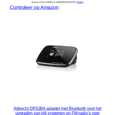
Amazon.nl Price:
€
95.99
(as of 08/04/2023 05:38 PST-
Details
)
Controleer op Amazon
Albrecht DR52BA adapter met Bluetooth voor het
upgraden van hifi-systemen en FM-radio’s voor