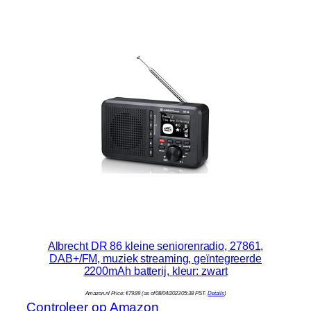
Albrecht DR 86 kleine seniorenradio, 27861,
DAB+/FM, muziek streaming, geïntegreerde
2200mAh batterij, kleur: zwart
Amazon.nl Price:
€
79.99
(as of 08/04/2023 05:38 PST-
Details
)
Controleer op Amazon