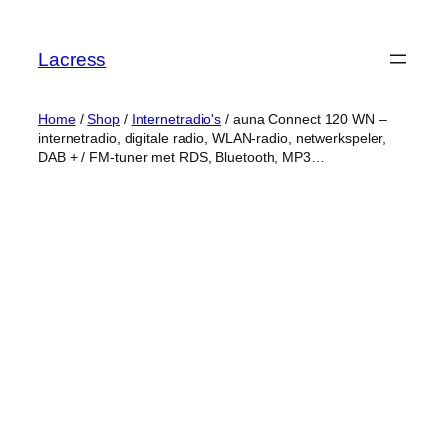
Skip
to
Lacress
content
Home
/
Shop
/
Internetradio's
/ auna Connect 120 WN –
internetradio, digitale radio, WLAN-radio, netwerkspeler,
DAB + / FM-tuner met RDS, Bluetooth, MP3…