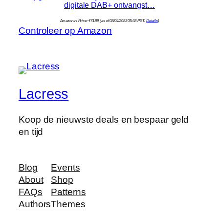
digitale DAB+ ontvangst…
Amazon.nl Price:
€
71.99
(as of 08/04/2023 05:38 PST-
Details
)
Controleer op Amazon
Lacress
Koop de nieuwste deals en bespaar geld
en tijd
Blog
Events
About
Shop
FAQs
Patterns
Authors
Themes