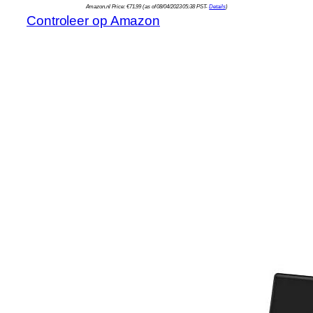
Amazon.nl Price:
€
71.99
(as of 08/04/2023 05:38 PST-
Details
)
Controleer op Amazon