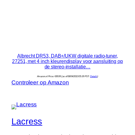
Albrecht DR53, DAB+/UKW digitale radio-tuner,
27251, met 4 inch kleurendisplay voor aansluiting op
de stereo-installatie…
Amazon.nl Price:
€
89.99
(as of 08/04/2023 05:39 PST-
Details
)
Controleer op Amazon
Lacress