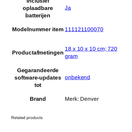
Inclusief
‎Ja
oplaadbare
batterijen
Modelnummer item
‎111121100070
‎18 x 10 x 10 cm; 720
Productafmetingen
gram
Gegarandeerde
‎onbekend
software-updates
tot
Brand
Merk: Denver
Related products