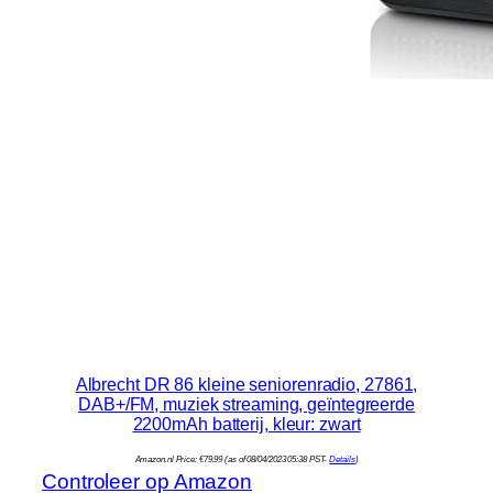
Albrecht DR 86 kleine seniorenradio, 27861,
DAB+/FM, muziek streaming, geïntegreerde
2200mAh batterij, kleur: zwart
Amazon.nl Price:
€
79.99
(as of 08/04/2023 05:38 PST-
Details
)
Controleer op Amazon