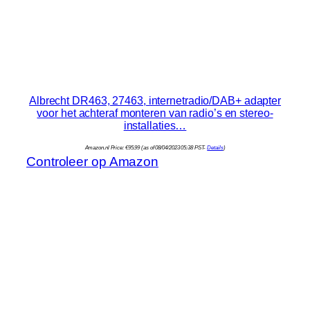
Albrecht DR463, 27463, internetradio/DAB+ adapter
voor het achteraf monteren van radio’s en stereo-
installaties…
Amazon.nl Price:
€
95.99
(as of 08/04/2023 05:38 PST-
Details
)
Controleer op Amazon