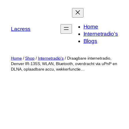
Skip
to
content
Home
Lacress
Internetradio’s
Blogs
Home
/
Shop
/
Internetradio's
/ Draagbare internetradio,
Denver IR-135S, WLAN, Bluetooth, overdracht via uPnP en
DLNA, oplaadbare accu, wekkerfunctie…