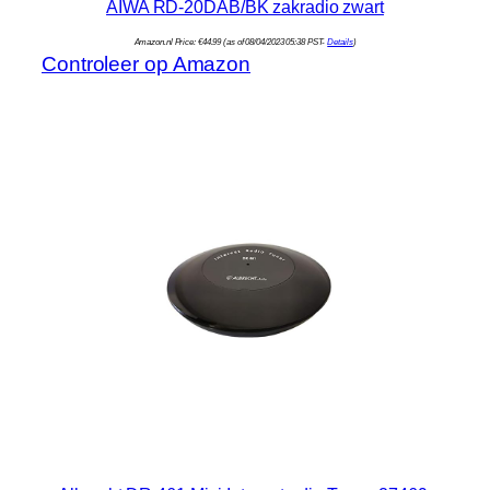
AIWA RD-20DAB/BK zakradio zwart
Amazon.nl Price:
€
44.99
(as of 08/04/2023 05:38 PST-
Details
)
Controleer op Amazon