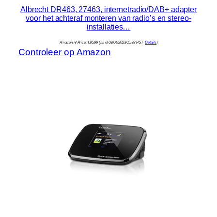
Albrecht DR463, 27463, internetradio/DAB+ adapter
voor het achteraf monteren van radio’s en stereo-
installaties…
Amazon.nl Price:
€
95.99
(as of 08/04/2023 05:38 PST-
Details
)
Controleer op Amazon