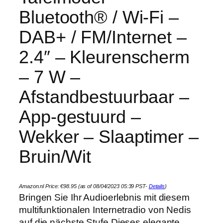
Bluetooth® / Wi-Fi –
DAB+ / FM/Internet –
2.4″ – Kleurenscherm
– 7 W –
Afstandbestuurbaar –
App-gestuurd –
Wekker – Slaaptimer –
Bruin/Wit
Amazon.nl Price:
€
98.95
(as of 08/04/2023 05:39 PST-
Details
)
Bringen Sie Ihr Audioerlebnis mit diesem
multifunktionalen Internetradio von Nedis
auf die nächste Stufe Dieses elegante