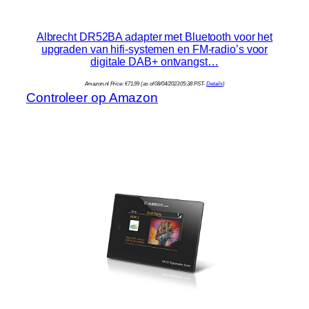
Albrecht DR52BA adapter met Bluetooth voor het
upgraden van hifi-systemen en FM-radio’s voor
digitale DAB+ ontvangst…
Amazon.nl Price:
€
71.99
(as of 08/04/2023 05:38 PST-
Details
)
Controleer op Amazon