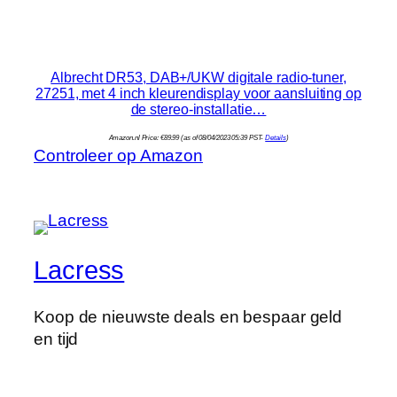
Albrecht DR53, DAB+/UKW digitale radio-tuner,
27251, met 4 inch kleurendisplay voor aansluiting op
de stereo-installatie…
Amazon.nl Price:
€
89.99
(as of 08/04/2023 05:39 PST-
Details
)
Controleer op Amazon
Lacress
Koop de nieuwste deals en bespaar geld
en tijd