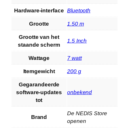
Hardware-interface
‎Bluetooth
Grootte
‎1.50 m
Grootte van het
‎1.5 Inch
staande scherm
Wattage
‎7 watt
Itemgewicht
‎200 g
Gegarandeerde
software-updates
‎onbekend
tot
De NEDIS Store
Brand
openen