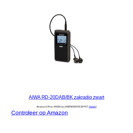
AIWA RD-20DAB/BK zakradio zwart
Amazon.nl Price:
€
44.99
(as of 08/04/2023 05:38 PST-
Details
)
Controleer op Amazon