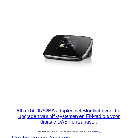
Albrecht DR52BA adapter met Bluetooth voor het
upgraden van hifi-systemen en FM-radio’s voor
digitale DAB+ ontvangst…
Amazon.nl Price:
€
71.99
(as of 08/04/2023 05:38 PST-
Details
)
Controleer op Amazon