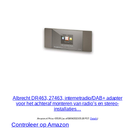
Albrecht DR463, 27463, internetradio/DAB+ adapter
voor het achteraf monteren van radio’s en stereo-
installaties…
Amazon.nl Price:
€
95.99
(as of 08/04/2023 05:38 PST-
Details
)
Controleer op Amazon