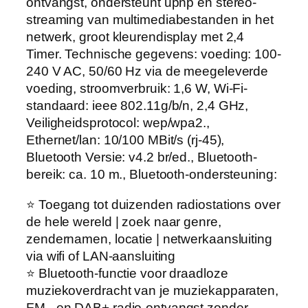
ontvangst, ondersteunt upnp en stereo-
streaming van multimediabestanden in het
netwerk, groot kleurendisplay met 2,4
Timer. Technische gegevens: voeding: 100-
240 V AC, 50/60 Hz via de meegeleverde
voeding, stroomverbruik: 1,6 W, Wi-Fi-
standaard: ieee 802.11g/b/n, 2,4 GHz,
Veiligheidsprotocol: wep/wpa2.,
Ethernet/lan: 10/100 MBit/s (rj-45),
Bluetooth Versie: v4.2 br/ed., Bluetooth-
bereik: ca. 10 m., Bluetooth-ondersteuning:
⭐️ Toegang tot duizenden radiostations over
de hele wereld | zoek naar genre,
zendernamen, locatie | netwerkaansluiting
via wifi of LAN-aansluiting
⭐️ Bluetooth-functie voor draadloze
muziekoverdracht van je muziekapparaten,
FM– en DAB+ radio-ontvangst zonder