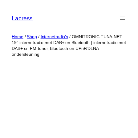
Skip
to
Lacress
content
Home
/
Shop
/
Internetradio's
/ OMNITRONIC TUNA-NET
19″ internetradio met DAB+ en Bluetooth | internetradio met
DAB+ en FM-tuner, Bluetooth en UPnP/DLNA-
ondersteuning