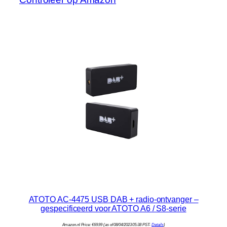
ATOTO AC-4475 USB DAB + radio-ontvanger –
gespecificeerd voor ATOTO A6 / S8-serie
Amazon.nl Price:
€
69.99
(as of 08/04/2023 05:38 PST-
Details
)