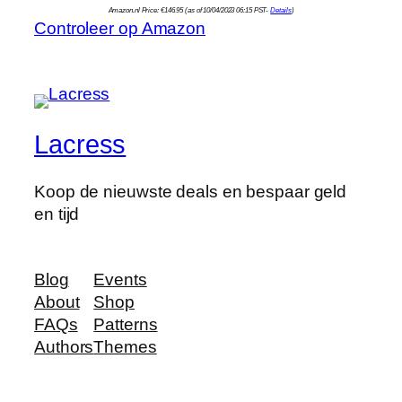
Amazon.nl Price:
€
146.95
(as of 10/04/2023 06:15 PST-
Details
)
Controleer op Amazon
Lacress
Koop de nieuwste deals en bespaar geld
en tijd
Blog
Events
About
Shop
FAQs
Patterns
Authors
Themes