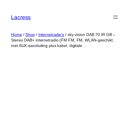
Skip
to
Lacress
content
Home
/
Shop
/
Internetradio's
/ sky vision DAB 70 IR GB –
Stereo DAB+ internetradio (FM FM, FM, WLAN-geschikt,
met AUX-aansluiting plus kabel, digitale…