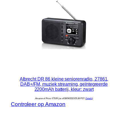
Albrecht DR 86 kleine seniorenradio, 27861,
DAB+/FM, muziek streaming, geïntegreerde
2200mAh batterij, kleur: zwart
Amazon.nl Price:
€
79.99
(as of 08/04/2023 05:38 PST-
Details
)
Controleer op Amazon