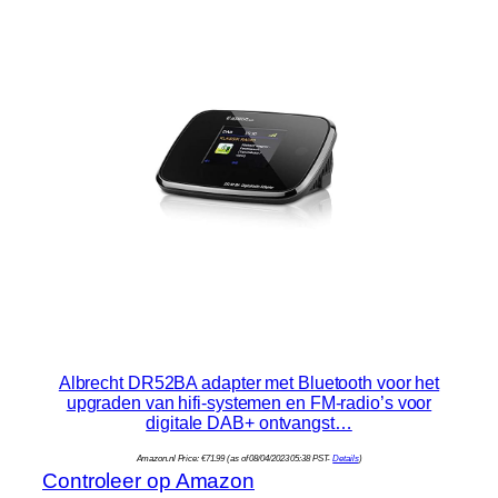
Albrecht DR52BA adapter met Bluetooth voor het
upgraden van hifi-systemen en FM-radio’s voor
digitale DAB+ ontvangst…
Amazon.nl Price:
€
71.99
(as of 08/04/2023 05:38 PST-
Details
)
Controleer op Amazon