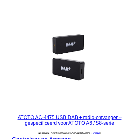
ATOTO AC-4475 USB DAB + radio-ontvanger –
gespecificeerd voor ATOTO A6 / S8-serie
Amazon.nl Price:
€
69.99
(as of 08/04/2023 05:38 PST-
Details
)