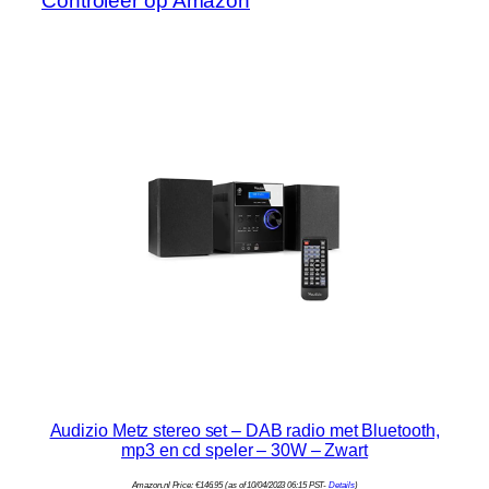
Controleer op Amazon
Audizio Metz stereo set – DAB radio met Bluetooth,
mp3 en cd speler – 30W – Zwart
Amazon.nl Price:
€
146.95
(as of 10/04/2023 06:15 PST-
Details
)