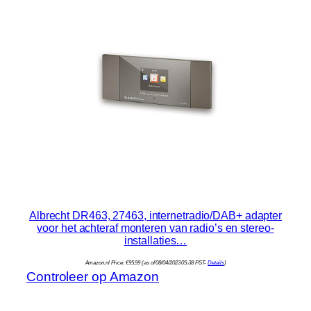
Albrecht DR463, 27463, internetradio/DAB+ adapter
voor het achteraf monteren van radio’s en stereo-
installaties…
Amazon.nl Price:
€
95.99
(as of 08/04/2023 05:38 PST-
Details
)
Controleer op Amazon